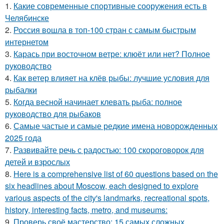
1.
Какие современные спортивные сооружения есть в
Челябинске
2.
Россия вошла в топ-100 стран с самым быстрым
интернетом
3.
Карась при восточном ветре: клюёт или нет? Полное
руководство
4.
Как ветер влияет на клёв рыбы: лучшие условия для
рыбалки
5.
Когда весной начинает клевать рыба: полное
руководство для рыбаков
6.
Самые частые и самые редкие имена новорожденных
2025 года
7.
Развивайте речь с радостью: 100 скороговорок для
детей и взрослых
8.
Here is a comprehensive list of 60 questions based on the
six headlines about Moscow, each designed to explore
various aspects of the city's landmarks, recreational spots,
history, interesting facts, metro, and museums:
9.
Проверь своё мастерство: 15 самых сложных