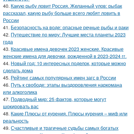
40.
Какую рыбу ловит Россия. Желанный улов: рыбак
рассказал, какую рыбу больше всего любят ловить в
России
41.
Безопасность на воде: опасные речные рыбы и раки
42.
Путешествие по миру: Лучшие места планеты 2023
года
43.
Красивые имена девочек 2023 женские. Красивые
женские имена для девочки, рожденной в 2023-2024 гг.
44.
Новый год: 10 интересных поделок, которые можно
сделать дома
45.
Рейтинг самых популярных имен загс в России
46.
Путь к свободе: этапы выздоровления наркомана
или алкоголика
47.
Подводный мир: 25 фактов, которые могут
шокировать вас
48.
Какие Плюсы от курения. Плюсы курения – миф или
реальность
49.
Счастливые и трагичные судьбы самых богатых