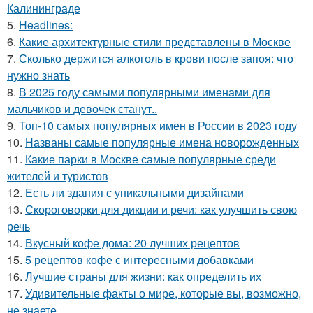
Калининграде
5.
Headlines:
6.
Какие архитектурные стили представлены в Москве
7.
Сколько держится алкоголь в крови после запоя: что
нужно знать
8.
В 2025 году самыми популярными именами для
мальчиков и девочек станут..
9.
Топ-10 самых популярных имен в России в 2023 году
10.
Названы самые популярные имена новорожденных
11.
Какие парки в Москве самые популярные среди
жителей и туристов
12.
Есть ли здания с уникальными дизайнами
13.
Скороговорки для дикции и речи: как улучшить свою
речь
14.
Вкусный кофе дома: 20 лучших рецептов
15.
5 рецептов кофе с интересными добавками
16.
Лучшие страны для жизни: как определить их
17.
Удивительные факты о мире, которые вы, возможно,
не знаете