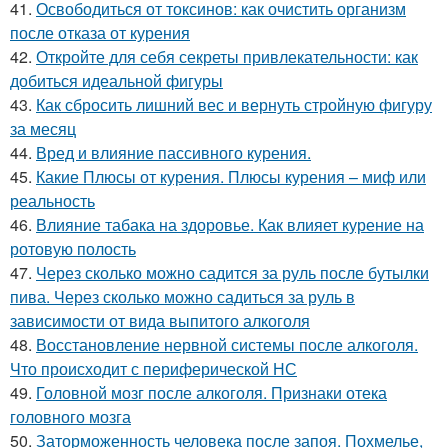
41.
Освободиться от токсинов: как очистить организм
после отказа от курения
42.
Откройте для себя секреты привлекательности: как
добиться идеальной фигуры
43.
Как сбросить лишний вес и вернуть стройную фигуру
за месяц
44.
Вред и влияние пассивного курения.
45.
Какие Плюсы от курения. Плюсы курения – миф или
реальность
46.
Влияние табака на здоровье. Как влияет курение на
ротовую полость
47.
Через сколько можно садится за руль после бутылки
пива. Через сколько можно садиться за руль в
зависимости от вида выпитого алкоголя
48.
Восстановление нервной системы после алкоголя.
Что происходит с периферической НС
49.
Головной мозг после алкоголя. Признаки отека
головного мозга
50.
Заторможенность человека после запоя. Похмелье,