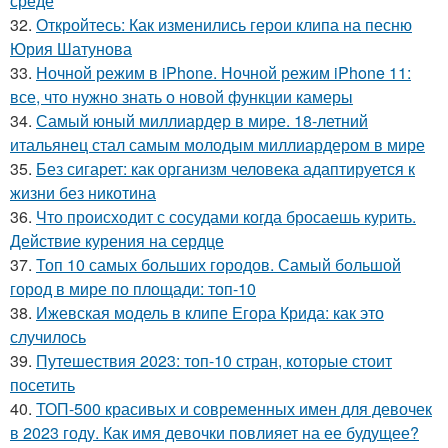
среде
32.
Откройтесь: Как изменились герои клипа на песню
Юрия Шатунова
33.
Ночной режим в iPhone. Ночной режим iPhone 11:
все, что нужно знать о новой функции камеры
34.
Самый юный миллиардер в мире. 18-летний
итальянец стал самым молодым миллиардером в мире
35.
Без сигарет: как организм человека адаптируется к
жизни без никотина
36.
Что происходит с сосудами когда бросаешь курить.
Действие курения на сердце
37.
Топ 10 самых больших городов. Самый большой
город в мире по площади: топ-10
38.
Ижевская модель в клипе Егора Крида: как это
случилось
39.
Путешествия 2023: топ-10 стран, которые стоит
посетить
40.
ТОП-500 красивых и современных имен для девочек
в 2023 году. Как имя девочки повлияет на ее будущее?