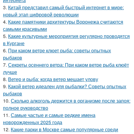
интернета
3.
Китай представил самый быстрый интернет в мире:
новый этап цифровой революции
4.
Какие памятники архитектуры Воронежа считаются
самыми красивыми
5.
Какие культурные мероприятия регулярно проводятся
в Кургане
6.
При каком ветре клюет рыба: советы опытных
рыбаков
7.
Секреты осеннего ветра: При каком ветре рыба клюёт
лучше
8.
Ветер и рыба: когда ветер мешает улову
9.
Какой ветер идеален для рыбалки? Советы опытных
рыбаков
10.
Сколько алкоголь держится в организме после запоя:
полное руководство
11.
Самые частые и самые редкие имена
новорожденных 2025 года
12.
Какие парки в Москве самые популярные среди