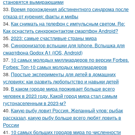
становятся вымирающими
33.
Время прохождения абстинентного синдрома после
отказа от курения: факты и мифы
34.
Как снимать на телефон с импульсным светом. Re:
Как оснастить синхроконтактом смартфон Android?
35.
2023: самые счастливые страны мира
36.
Синхронизатор вспышки для iphone. Вспышка для
смартфона Godox A1 (iOS, Android)
37.
10 самых молодых миллиардеров по версии Forbes.
Forbes: Топ-10 самых молодых миллиардеров
38.
Простые эксперименты для детей в домашних
условиях: как развить любопытство и навыки детей
39.
В каком городе мира проживает больше всего
человек в 2023 году. Какой город мира стал самым
густонаселенным в 2023-м?
40.
Какую рыбу ловит Россия. Желанный улов: рыбак
рассказал, какую рыбу больше всего любят ловить в
России
41.
10 самых больших городов мира по численности