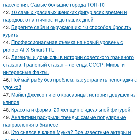
населения. Самые большие города ТОП-10
42.
10 самых красивых женских фигур всех времен и
народов: от античности до наших дней
43.
Берегите себя и окружающих: 10 способов бросить
курить
44.
Профессиональная съемка на новый уровень с
profoto AirX Smart-TTL
45.
Легенды и домыслы в истории советского граненого
стакана. Граненый стакан – легенда СССР. Мифы и
интересные факты.
46.
Поймай рыбу без проблем: как устранить неполадки с
удочкой
47.
Майкл Джексон и его красавицы: история девушек из
клипов
48.
Красота и форма: 20 женщин с идеальной фигурой
49.
Аналитики раскрыли тренды: самые популярные
направления в бизнесе
50.
Кто снялся в клипе Мукка? Все известные актеры и
артисты