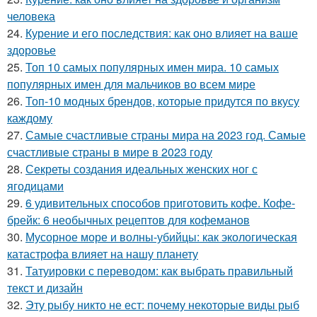
человека
24.
Курение и его последствия: как оно влияет на ваше
здоровье
25.
Топ 10 самых популярных имен мира. 10 самых
популярных имен для мальчиков во всем мире
26.
Топ-10 модных брендов, которые придутся по вкусу
каждому
27.
Самые счастливые страны мира на 2023 год. Самые
счастливые страны в мире в 2023 году
28.
Секреты создания идеальных женских ног с
ягодицами
29.
6 удивительных способов приготовить кофе. Кофе-
брейк: 6 необычных рецептов для кофеманов
30.
Мусорное море и волны-убийцы: как экологическая
катастрофа влияет на нашу планету
31.
Татуировки с переводом: как выбрать правильный
текст и дизайн
32.
Эту рыбу никто не ест: почему некоторые виды рыб