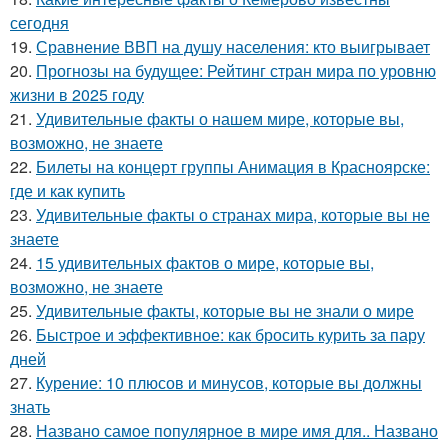
сегодня
19.
Сравнение ВВП на душу населения: кто выигрывает
20.
Прогнозы на будущее: Рейтинг стран мира по уровню
жизни в 2025 году
21.
Удивительные факты о нашем мире, которые вы,
возможно, не знаете
22.
Билеты на концерт группы Анимация в Красноярске:
где и как купить
23.
Удивительные факты о странах мира, которые вы не
знаете
24.
15 удивительных фактов о мире, которые вы,
возможно, не знаете
25.
Удивительные факты, которые вы не знали о мире
26.
Быстрое и эффективное: как бросить курить за пару
дней
27.
Курение: 10 плюсов и минусов, которые вы должны
знать
28.
Названо самое популярное в мире имя для.. Названо