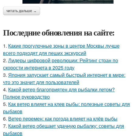
читать дальше →
Последние обновления на сайте:
1.
Какие прогулочные зоны в центре Москвы лучше
всего подходят для пеших экскурсий
2.
Лидеры цифровой революции: Рейтинг стран по
скорости интернета в 2025 году
3.
Япония запускает самый быстрый интернет в мире:
что это значит для пользователей
4.
Какой ветер благоприятен для рыбалки летом?
Полное руководство
5.
Как ветер влияет на клев рыбы: полезные советы для
рыбаков
6.
Ветер перемен: как погода влияет на клёв рыбы
7.
Какой ветер обещает удачную рыбалку: советы для
рыбаков