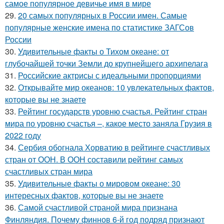
самое популярное девичье имя в мире
29.
20 самых популярных в России имен. Самые
популярные женские имена по статистике ЗАГСов
России
30.
Удивительные факты о Тихом океане: от
глубочайшей точки Земли до крупнейшего архипелага
31.
Российские актрисы с идеальными пропорциями
32.
Открывайте мир океанов: 10 увлекательных фактов,
которые вы не знаете
33.
Рейтинг государств уровню счастья. Рейтинг стран
мира по уровню счастья –, какое место заняла Грузия в
2022 году
34.
Сербия обогнала Хорватию в рейтинге счастливых
стран от ООН. В ООН составили рейтинг самых
счастливых стран мира
35.
Удивительные факты о мировом океане: 30
интересных фактов, которые вы не знаете
36.
Самой счастливой страной мира признана
Финляндия. Почему финнов 6-й год подряд признают