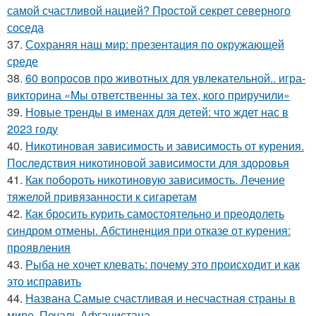
самой счастливой нацией? Простой секрет северного
соседа
37.
Сохраняя наш мир: презентация по окружающей
среде
38.
60 вопросов про животных для увлекательной.. игра-
викторина «Мы ответственны за тех, кого приручили»
39.
Новые тренды в именах для детей: что ждет нас в
2023 году
40.
Никотиновая зависимость и зависимость от курения.
Последствия никотиновой зависимости для здоровья
41.
Как побороть никотиновую зависимость. Лечение
тяжелой привязанности к сигаретам
42.
Как бросить курить самостоятельно и преодолеть
синдром отмены. Абстиненция при отказе от курения:
проявления
43.
Рыба не хочет клевать: почему это происходит и как
это исправить
44.
Названа Самые счастливая и несчастная страны в
мире. Печаль Афганистана