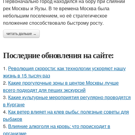
Первоначально город находился на бору при слиянии
рек Москвы и Яузы. В те времена Москва была
небольшим поселением, но её стратегическое
положение способствовало быстрому росту.
читать дальше →
Последние обновления на сайте:
1.
Революция скорости: как технологии ускоряют нашу
жизнь в 15 тысяч раз
2.
Какие прогулочные зоны в центре Москвы лучше
всего подходят для пеших экскурсий
3.
Какие культурные мероприятия регулярно проводятся
в Кургане
4.
Как ветер влияет на клев рыбы: полезные советы для
рыбаков
5.
Влияние алкоголя на кровь: что происходит в
организме