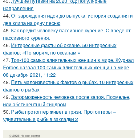
43.
Лучшие путевки на 2023 год: популярные
направления
44.
От зарождения идеи до выпуска: история создания и
два клипа на одну песню
45.
Как вредит человеку пассивное курение. О вреде от
пассивного курения.
46.
Интересные факты об океане. 50 интересных
фактов: «По морям, по океанам!»
47.
Топ-100 самых влиятельных женщин в мире. Журнал
Forbes назвал 100 самых влиятельных женщин в мире
08 декабря 2021, 11:22
48.
Пять малоизвестных фактов о рыбах. 10 интересных
фактов о рыбах
49.
Заторможенность человека после запоя. Похмелье,
или абстинентный синдром
50.
Рыба протоптер живет в грязи. Протоптеры –
удивительные рыбыв закладки 2
© 2026 Новое время