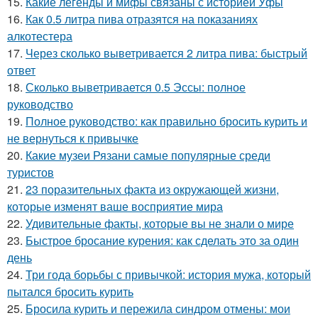
15.
Какие легенды и мифы связаны с историей Уфы
16.
Как 0.5 литра пива отразятся на показаниях
алкотестера
17.
Через сколько выветривается 2 литра пива: быстрый
ответ
18.
Сколько выветривается 0.5 Эссы: полное
руководство
19.
Полное руководство: как правильно бросить курить и
не вернуться к привычке
20.
Какие музеи Рязани самые популярные среди
туристов
21.
23 поразительных факта из окружающей жизни,
которые изменят ваше восприятие мира
22.
Удивительные факты, которые вы не знали о мире
23.
Быстрое бросание курения: как сделать это за один
день
24.
Три года борьбы с привычкой: история мужа, который
пытался бросить курить
25.
Бросила курить и пережила синдром отмены: мои