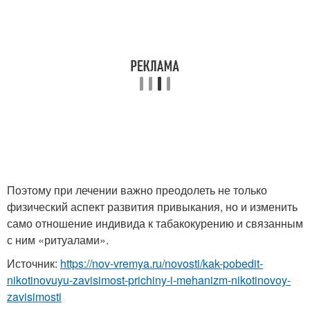
Поэтому при лечении важно преодолеть не только
физический аспект развития привыкания, но и изменить
само отношение индивида к табакокурению и связанным
с ним «ритуалами».
Источник:
https://nov-vremya.ru/novosti/kak-pobedit-
nikotinovuyu-zavisimost-prichiny-i-mehanizm-nikotinovoy-
zavisimosti