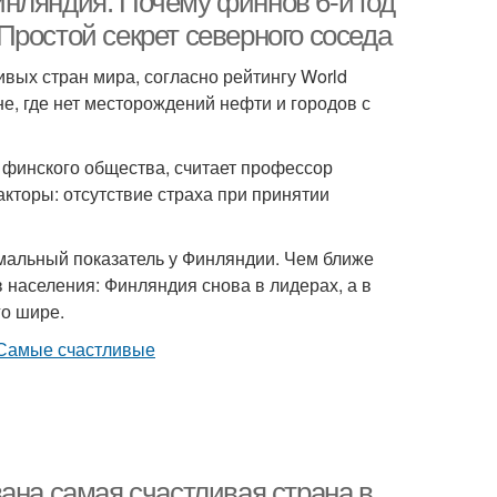
нляндия. Почему финнов 6-й год
ростой секрет северного соседа
вых стран мира, согласно рейтингу World
е, где нет месторождений нефти и городов с
и финского общества, считает профессор
кторы: отсутствие страха при принятии
имальный показатель у Финляндии. Чем ближе
 населения: Финляндия снова в лидерах, а в
о шире.
ана самая счастливая страна в