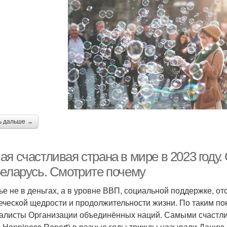
ь дальше →
ая счастливая страна в мире в 2023 году
Беларусь. Смотрите почему
ье не в деньгах, а в уровне ВВП, социальной поддержке, о
еческой щедрости и продолжительности жизни. По таким п
алисты Организации объединённых наций. Самыми счастли
d Happiness Report) в разные годы трижды называли Данию