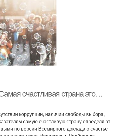
. Самая счастливая страна это…
тсутствии коррупции, наличии свободы выбора,
оказателям самую счастливую страну определяют
выми по версии Всемирного доклада о счастье
 и по одному разу Норвегию и Швейцарию.