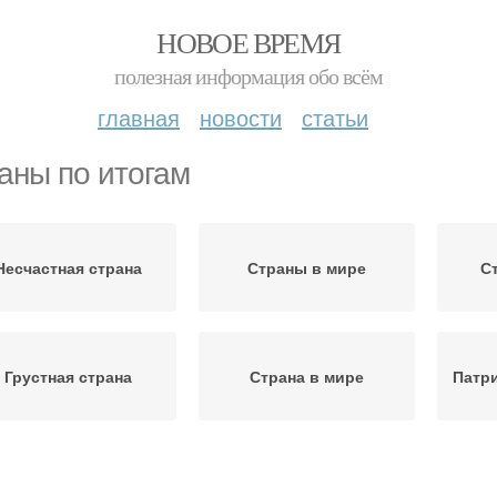
НОВОЕ ВРЕМЯ
полезная информация обо всём
главная
новости
статьи
аны по итогам
Несчастная страна
Страны в мире
С
Грустная страна
Страна в мире
Патри
Гуманная страна
Гуманные страны
Сча