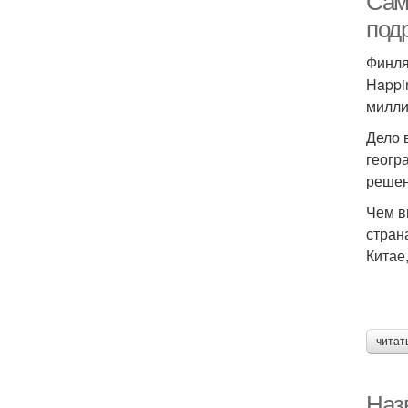
Сам
под
Финля
Happi
милли
Дело 
геогр
решен
Чем в
стран
Китае
читат
Наз