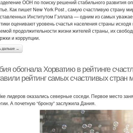
зделение ООН по поиску решений стабильного развития о
стье. Как пишет New York Post , самую счастливую страну 
ставленных Институтом Гэллапа — одним из самых уважае
тики оценивают уровень счастья населения страны исходя 
емой продолжительности жизни жителей страны, их свобод
ржки и коррупции.
ь дальше →
бия обогнала Хорватию в рейтинге счаст
тавили рейтинг самых счастливых стран 
йке лидеров оказались северные соседи. Первое место зан
гии. А почетную “бронзу” заслужила Дания.