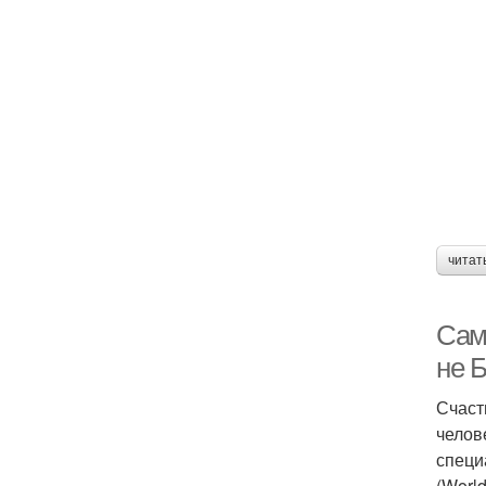
читат
Сам
не 
Счаст
челов
специ
(Worl