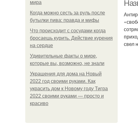
Наз
мира
Когда можно сесть за руль после
Антир
бутылки пива: правда и мифы
«своб
сотря
Что происходит с сосудами когда
прихо
бросаешь курить. Действие курения
свел 
на сердце
Удивительные факты о мире,
которые вы, возможно, не знали
Украшения для дома на Новый
2022 год своими руками. Как
украсить дом к Новому году Тигра
2022 своими руками — просто и
красиво