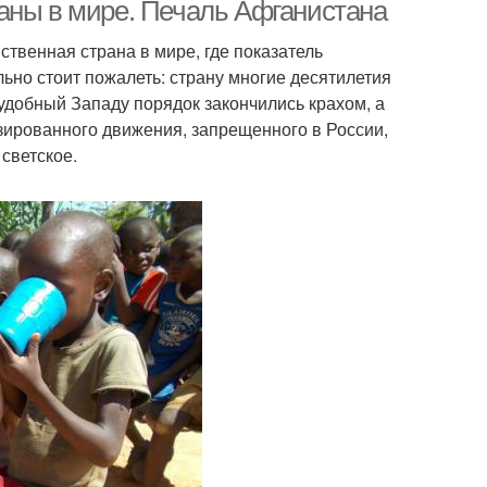
аны в мире. Печаль Афганистана
ственная страна в мире, где показатель
ьно стоит пожалеть: страну многие десятилетия
траны от оон
Страны по счастью
удобный Западу порядок закончились крахом, а
изированного движения, запрещенного в России,
 светское.