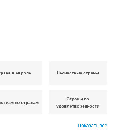
трана в европе
Несчастные страны
Страны по
отизм по странам
удовлетворенности
Показать все
стливая страна
Счастливые страны