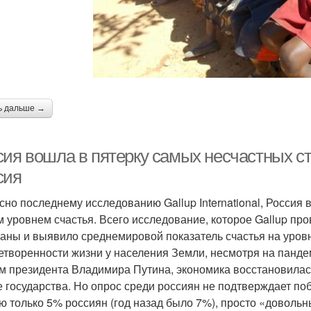
ь дальше →
сия вошла в пятерку самых несчастных ст
сия
сно последнему исследованию Gallup International, Россия 
м уровнем счастья. Всего исследование, которое Gallup про
раны и выявило среднемировой показатель счастья на уров
етворенности жизни у населения Земли, несмотря на панде
м президента Владимира Путина, экономика восстановилась
е государства. Но опрос среди россиян не подтверждает п
ю только 5% россиян (год назад было 7%), просто «доволь