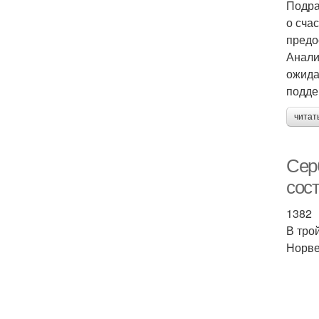
Подра
о сча
предо
Анали
ожида
подде
читат
Сер
сос
1382
В тро
Норве