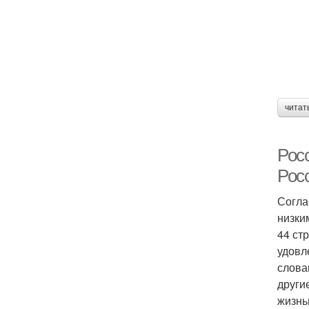
читат
Рос
Рос
Согла
низки
44 ст
удовл
слова
други
жизнь