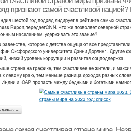
ой счастливой страной мира признана Фи
ряд признают самой счастливой нацией? П
ндия шестой год подряд лидирует в рейтинге самых счастли
ness Report,передаетCNN. Что же позволяет северной стран
онным населением, удерживать это звание?
в равенстве, которое с детства ощущают все представител
афии Оксфордского университета Дэнни Дорлинг . Другие фа
ий, низкий уровень коррупции и развитая соцподдержка.
ыше страна на графике, тем счастливее ее жители, и макс
а к левому краю, тем меньше разница доходов разных слоев
, Индии и ЮАР пропасть между бедными и богатыми намног
ь дальше →
вана самая счастливая страна мира. Назв