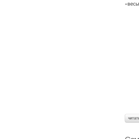
«весь
читат