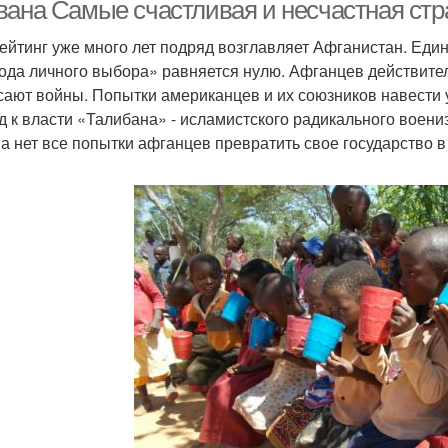
вана Самые счастливая и несчастная стр
ейтинг уже много лет подряд возглавляет Афганистан. Един
ода личного выбора» равняется нулю. Афганцев действител
Богатая страна
Несчастливая страна
С
сают войны. Попытки американцев и их союзников навести 
д к власти «Талибана» - исламистского радикального воен
на нет все попытки афганцев превратить свое государство в