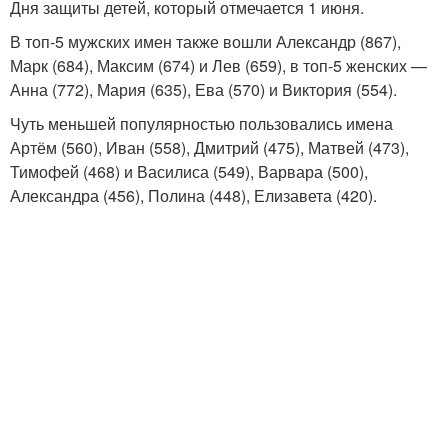
Дня защиты детей, который отмечается 1 июня.
В топ-5 мужских имен также вошли Александр (867),
Марк (684), Максим (674) и Лев (659), в топ-5 женских —
Анна (772), Мария (635), Ева (570) и Виктория (554).
Чуть меньшей популярностью пользовались имена
Артём (560), Иван (558), Дмитрий (475), Матвей (473),
Тимофей (468) и Василиса (549), Варвара (500),
Александра (456), Полина (448), Елизавета (420).