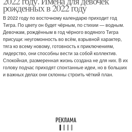
2022 году. Имена для девочек
рожденных в 2022 году
В 2022 году по восточному календарю приходит год
Тигра. По цвету он будет чёрным, по стихии — водным.
Имена для мальчиков
Красивые имена
Девочкам, рождённым в год чёрного водяного Тигра
присущи: неугомонность во всём, взрывной характер,
тяга ко всему новому, готовность к приключениям,
лидерство, они способны вести за собой коллектив.
Святое имя
Необычные имена
Спокойная, размеренная жизнь создана не для них. В их
голову подчас приходят спонтанные идеи, но в больших
и важных делах они склонны строить чёткий план.
Редкое имя