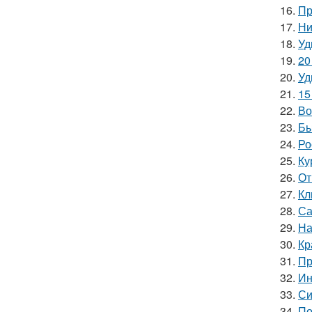
16.
Пр
17.
Ни
18.
Уд
19.
20
20.
Уд
21.
15
22.
Во
23.
Бы
24.
Ро
25.
Ку
26.
От
27.
Кл
28.
Са
29.
На
30.
Кр
31.
Пр
32.
Ин
33.
Си
34.
По