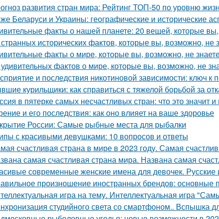
огноз развития стран мира: Рейтинг ТОП-50 по уровню жизн
же Беларуси и Украины: географические и исторические ас
ивительные факты о нашей планете: 20 вещей, которые вы,
 странных исторических фактов, которые вы, возможно, не 
ивительные факты о мире, которые вы, возможно, не знает
 удивительных фактов о мире, которые вы, возможно, не зн
сприятие и последствия никотиновой зависимости: ключ к 
вшие курильщики: как справиться с тяжелой борьбой за отк
ссия в пятерке самых несчастливых стран: что это значит и
рение и его последствия: как оно влияет на ваше здоровье
крытие России: Самые рыбные места для рыбалки
ипы с красивыми девушками: 10 вопросов и ответы
мая счастливая страна в мире в 2023 году. Самая счастли
звана самая счастливая страна мира. Названа самая счаст
асивые современные женские имена для девочек. Русские 
авильное произношение иностранных брендов: основные п
теллектуальная игра на тему. Интеллектуальная игра "Сам
нхронизация студийного света со смартфоном.. Вспышка дл
дмосковные рыболовные угодья: новые возможности в 202