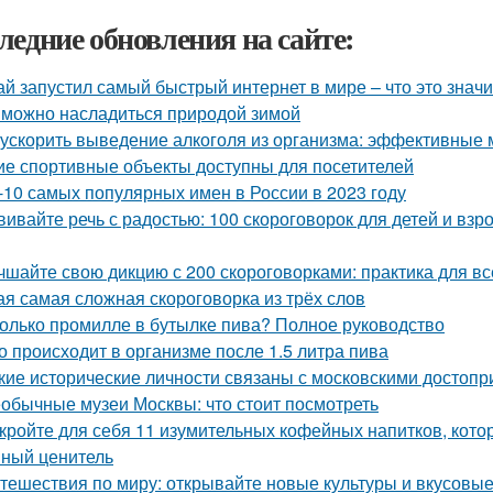
ледние обновления на сайте:
ай запустил самый быстрый интернет в мире – что это значи
 можно насладиться природой зимой
 ускорить выведение алкоголя из организма: эффективные
ие спортивные объекты доступны для посетителей
-10 самых популярных имен в России в 2023 году
вивайте речь с радостью: 100 скороговорок для детей и взр
чшайте свою дикцию с 200 скороговорками: практика для вс
ая самая сложная скороговорка из трёх слов
олько промилле в бутылке пива? Полное руководство
о происходит в организме после 1.5 литра пива
кие исторические личности связаны с московскими достоп
обычные музеи Москвы: что стоит посмотреть
кройте для себя 11 изумительных кофейных напитков, кот
ный ценитель
тешествия по миру: открывайте новые культуры и вкусов