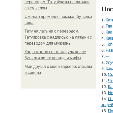
переводом. Тату Фразы на латыни
Пос
со смыслом
Сколько промилле покажет бутылка
1.
Кит
пива
2.
Где
Тату на латыни с переводом.
3.
Как
Татуировка с надписью на латыни с
4.
Как
переводом для мужчины
5.
Топ
6.
Раз
Когда можно сесть за руль после
7.
---
бутылки пива: правда и мифы
8.
Улу
Мои друзья о моей карьере: отзывы
9.
Как
и советы
10.
Ск
11.
Чт
12.
Ка
13.
Не
14.
От
кофей
15.
Пу