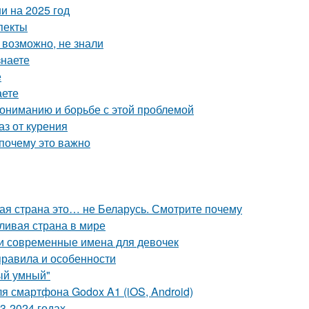
и на 2025 год
пекты
 возможно, не знали
знаете
е
аете
пониманию и борьбе с этой проблемой
аз от курения
 почему это важно
вая страна это… не Беларусь. Смотрите почему
ливая страна в мире
и современные имена для девочек
равила и особенности
ый умный"
я смартфона Godox A1 (iOS, Android)
3-2024 годах