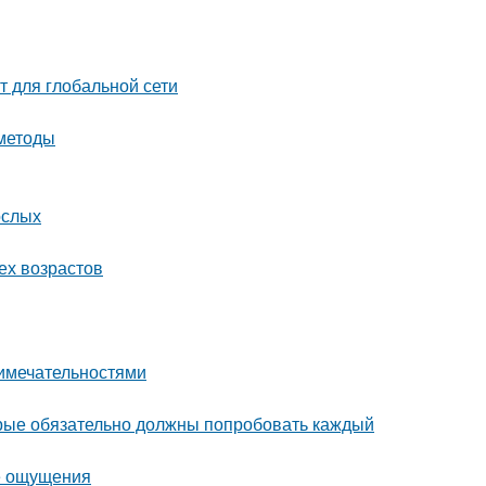
т для глобальной сети
 методы
ослых
ех возрастов
римечательностями
орые обязательно должны попробовать каждый
ые ощущения