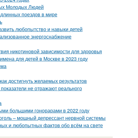
тых Молодых Людей
 длинных поездов в мире
ь
азвить любопытство и навыки детей
рализованное энергоснабжение
твия никотиновой зависимости для здоровья
мена для детей в Москве в 2023 году
ома
как достигнуть желаемых результатов
 показатели не отражают реального
а
мыми большими гонорарами в 2022 году
коголь – мощный депрессант нервной системы
ных и любопытных фактов обо всём на свете