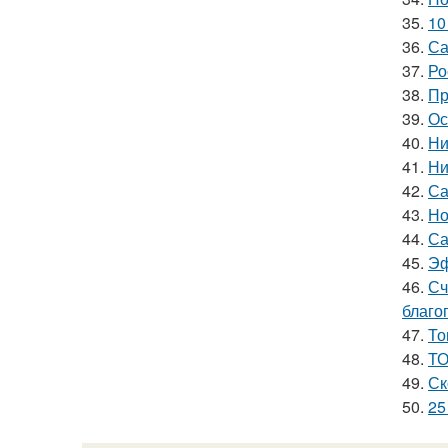
35.
10
36.
Са
37.
Ро
38.
Пр
39.
Ос
40.
Ни
41.
Ни
42.
Са
43.
Но
44.
Са
45.
Эф
46.
Сч
благо
47.
То
48.
ТО
49.
Ск
50.
25