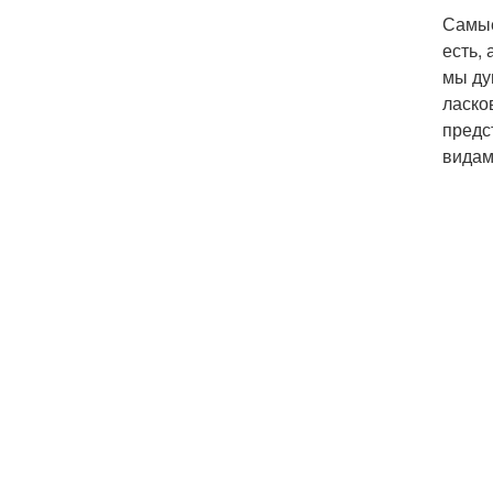
Самые
есть,
мы ду
ласко
предс
видам