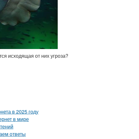
тся исходящая от них угроза?
нета в 2025 году
ернет в мире
стений
даем ответы