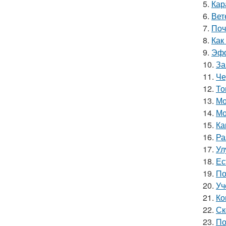
5.
Кар
6.
Вет
7.
Поч
8.
Как
9.
Эфф
10.
За
11.
Че
12.
То
13.
Мо
14.
Мо
15.
Ка
16.
Ра
17.
Ул
18.
Ес
19.
По
20.
Уч
21.
Ко
22.
Ск
23.
По