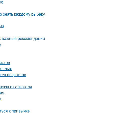
во
но знать каждому рыбаку
зма
в: важные рекомендации
е
истов
рослых
сех возрастов
каза от алкоголя
тия
ы
ться к привычке