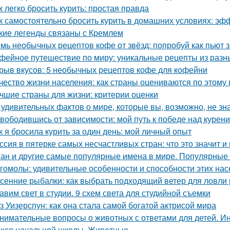
к легко бросить курить: простая правда
к самостоятельно бросить курить в домашних условиях: э
кие легенды связаны с Кремлем
мь необычных рецептов кофе от звёзд: попробуй как пьют 
фейное путешествие по миру: уникальные рецепты из разн
рыв вкусов: 5 необычных рецептов кофе для кофейни
чество жизни населения: как страны оцениваются по этому
чшие страны для жизни: критерии оценки
 удивительных фактов о мире, которые вы, возможно, не зн
вободившись от зависимости: мой путь к победе над курен
к я бросила курить за один день: мой личный опыт
ссия в пятерке самых несчастливых стран: что это значит и
ан и другие самые популярные имена в мире. Популярные
гомолы: удивительные особенности и способности этих на
сенние рыбалки: как выбрать подходящий ветер для ловли
авим свет в студии. 9 схем света для студийной съемки
з Уизерспун: как она стала самой богатой актрисой мира
нимательные вопросы о животных с ответами для детей. Ин
хся начальной школы. Животные