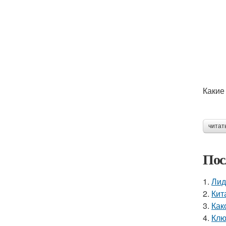
Какие
читат
Пос
1.
Лид
2.
Кит
3.
Как
4.
Клю