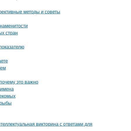
ффективные методы и советы
знаменитости
ых стран
 показателю
аете
ием
 почему это важно
 имена
секомых
 рыбы
теллектуальная викторина с ответами для