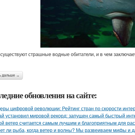
 существуют страшные водные обитатели, и в чем заключае
ь дальше →
ледние обновления на сайте:
еры цифровой революции: Рейтинг стран по скорости интер
ай установил мировой рекорд: запущен самый быстрый инт
ой ветер считается самым лучшим и благоприятным для ра
ет ли рыба, когда ветер и волны? Мы развеиваем мифы и 