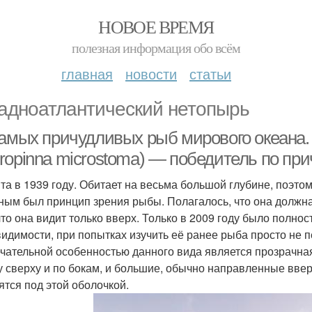
НОВОЕ ВРЕМЯ
полезная информация обо всём
главная
новости
статьи
адноатлантический нетопырь
самых причудливых рыб мирового океана. 
ropinna microstoma) — победитель по пр
та в 1939 году. Обитает на весьма большой глубине, поэтом
ным был принцип зрения рыбы. Полагалось, что она должн
 что она видит только вверх. Только в 2009 году было полно
видимости, при попытках изучить её ранее рыба просто не
чательной особенностью данного вида является прозрачная
у сверху и по бокам, и большие, обычно направленные вве
ятся под этой оболочкой.