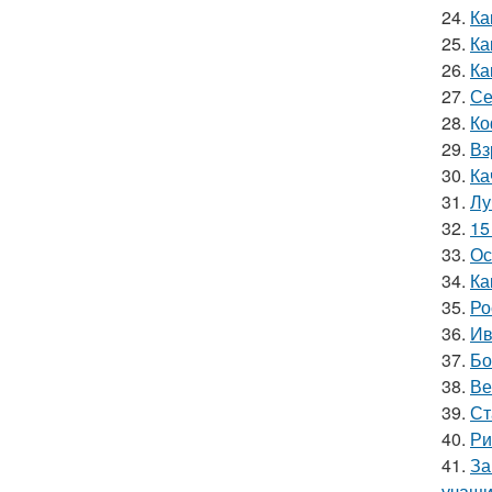
24.
Ка
25.
Ка
26.
Ка
27.
Се
28.
Ко
29.
Вз
30.
Ка
31.
Лу
32.
15
33.
Ос
34.
Ка
35.
Ро
36.
Ив
37.
Бо
38.
Ве
39.
Ст
40.
Ри
41.
За
учащи