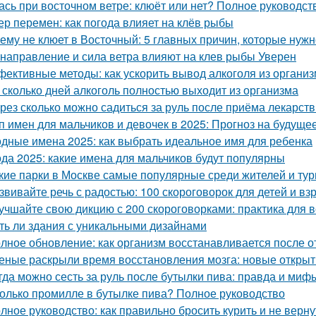
ась при восточном ветре: клюёт или нет? Полное руководст
ер перемен: как погода влияет на клёв рыбы
ему не клюет в Восточный: 5 главных причин, которые нуж
 направление и сила ветра влияют на клев рыбы Уверен
ективные методы: как ускорить вывод алкоголя из органи
 сколько дней алкоголь полностью выходит из организма
рез сколько можно садиться за руль после приёма лекарст
п имен для мальчиков и девочек в 2025: Прогноз на будуще
дные имена 2025: как выбрать идеальное имя для ребенка
да 2025: какие имена для мальчиков будут популярны
кие парки в Москве самые популярные среди жителей и тур
звивайте речь с радостью: 100 скороговорок для детей и вз
учшайте свою дикцию с 200 скороговорками: практика для в
ть ли здания с уникальными дизайнами
лное обновление: как организм восстанавливается после от
еные раскрыли время восстановления мозга: новые откры
гда можно сесть за руль после бутылки пива: правда и миф
олько промилле в бутылке пива? Полное руководство
лное руководство: как правильно бросить курить и не верну