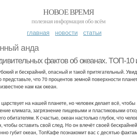
НОВОЕ ВРЕМЯ
полезная информация обо всём
главная
новости
статьи
нный анда
удивительных фактов об океанах. ТОП-10 
убокий и бескрайний, опасный и такой притягательный. Увид
о представьте, что 70 процентов земной поверхности план
 известное нам как океан.
 царствует на нашей планете, но человек делает всё, чтоб
ение климата, загрязнение пищевыми и пластиковыми отх
его обитателям. К счастью, океан настолько глубок, что чел
н, чтобы оставить свой след. Но он влечёт своей бескрайне
нно губит океан, ТопКафе познакомит вас с десятью фактам