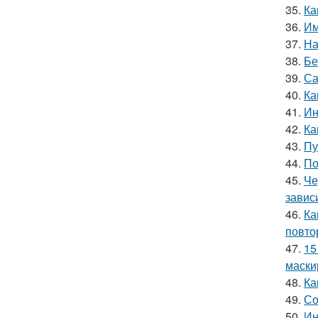
35.
Ка
36.
Им
37.
На
38.
Бе
39.
Са
40.
Ка
41.
Ин
42.
Ка
43.
Пу
44.
По
45.
Че
завис
46.
Ка
повто
47.
15
маски
48.
Ка
49.
Со
50.
Ин