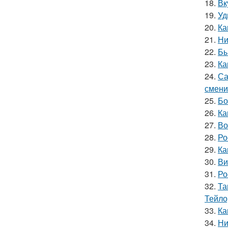
18.
Вк
19.
Уд
20.
Ка
21.
Ни
22.
Бы
23.
Ка
24.
Са
смени
25.
Бо
26.
Ка
27.
Во
28.
Ро
29.
Ка
30.
Ви
31.
Ро
32.
Та
Тейло
33.
Ка
34.
Ни