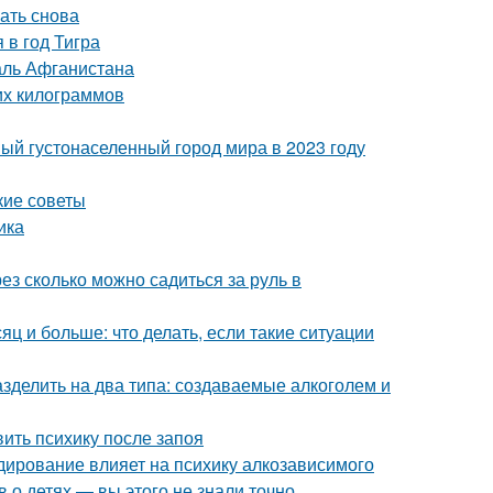
чать снова
 в год Тигра
аль Афганистана
них килограммов
ый густонаселенный город мира в 2023 году
кие советы
ика
ез сколько можно садиться за руль в
яц и больше: что делать, если такие ситуации
зделить на два типа: создаваемые алкоголем и
вить психику после запоя
одирование влияет на психику алкозависимого
 о детях — вы этого не знали точно