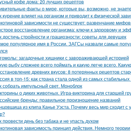
усный кофе дома: 20 лучших рецептов
ивительные факты о мире, которые вы, возможно, не знает
к курение влияет на организм и приводит к физической зав
котиновой зависимости не существует: развенчание мифов
строе восстановление организма: ключи к здоровому и э
к достичь стройности и грациозности: советы для девушек
мое популярное имя в России. ЗАГСы назвали самые попул
лся
гомолы: загадочные хищники с завораживающей историей
кую рыбу сложнее всего поймать и какую легче всего. Каку
сстановление древних вкусов: 8 потерянных рецептов стар
ссия в топ-15: как страна стала одной из самых стабильных
к собрать импульсный свет. Моноблок
кторины о диких животных. Игра-викторина для старшей г
ссийские бренды: правильное произношение названий
нцовщица из клипа Канье Уэста. Почему весь мир сходит с 
р?
к провести день без табака и не упасть духом
котиновая зависимость принцип действия. Немного теории