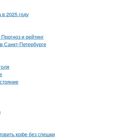
 в 2025 году
 Прогноз и рейтинг
 в Санкт-Петербурге
голя
е
остояние
о
товить кофе без спешки