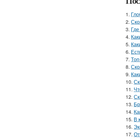
Пос
1.
Гло
2.
Ско
3.
Где
4.
Как
5.
Как
6.
Ест
7.
Топ
8.
Ско
9.
Как
10.
Ск
11.
Чт
12.
Ск
13.
Бр
14.
Ка
15.
В 
16.
Эк
17.
От