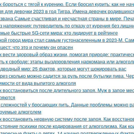
к бороться с тягой к курению. Если бросил курить: как не на
я для девочки 2023 в год Тигра. Имена девочек родившихся
звана Самые счастливая и несчастная страны в мире. Печ
з напряжения: путеводитель по отказу от курения без лиш
мые быстрые 5G-сети мира: кто лидирует в рейтинге
кой город мира стал самым густонаселенным в 2023-М. Сам
цест: что это и почему он опасен
к вести здоровый образ жизни, помогая природе: практичес
ть к свободе: этапы выздоровления наркомана или алкогол
дводный мир: 25 фактов, которые могут шокировать вас
рез сколько можно садится за руль после бутылки пива. Чер
имости от вида выпитого алкоголя
к восстановиться после длительного запоя. Муж в запое мес
ряются
 сложностей у бросающих пить. Данные проблемы можно ра
руемые алкоголем
к восстановить нервную систему после запоя. Как восстано
стояние психики после кодирования от алкоголизма. Как к
тересные факты о детях. 14 научно подтвержденных фактов