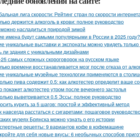
ледние обновления на сайте:
бальная лига скорости: Рейтинг стран по скорости интернета
лько держится алкоголь в крови: полное руководство
 можно насладиться природой зимой
ие имена будут самыми популярными в России в 2025 году?
ие уникальные выставки и экспонаты можно увидеть только
ь ли здания с уникальными дизайнами
-25 самых сложных скороговорок на русском языке
лько времени восстанавливается мозг после отказа от алко
ие уникальные музейные технологии применяются в столиц
олько пива содержит 0.5: как алкотестер определит ваше с
о покажет алкотестер утром после вечернего застолья
олько выветривается 0.5 Эссы: полное руководство
осить курить за 5 шагов: простой и эффективный метод
к навсегда расстаться с сигаретами: пошаговое руководств
каких музеях Брянска можно узнать о его истории
спертные рецепты: 9 вариантов кофе в кофемашине
кройте для себя новые вкусы: 6 необычных способов приго