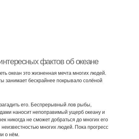
интересных фактов об океане
еть океан это жизненная мечта многих людей.
еты занимает бескрайнее покрывало солёной
ы загадить его. Беспрерывный лов рыбы,
одами наносит непоправимый ущерб океану и
овек никогда не сможет добраться до многих его
й неизвестностью многих людей. Пока прогресс
и о нём.