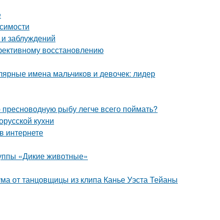
е
исимости
 и заблуждений
ффективному восстановлению
ярные имена мальчиков и девочек: лидер
ю пресноводную рыбу легче всего поймать?
орусской кухни
 в интернете
руппы «Дикие животные»
ума от танцовщицы из клипа Канье Уэста Тейаны