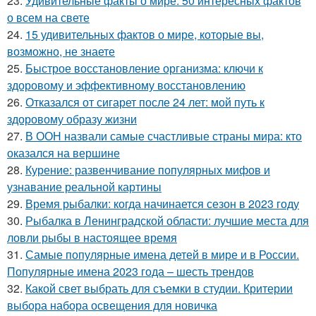
23.
Удивительные факты о мире: 50 интересных фактов
о всем на свете
24.
15 удивительных фактов о мире, которые вы,
возможно, не знаете
25.
Быстрое восстановление организма: ключи к
здоровому и эффективному восстановлению
26.
Отказался от сигарет после 24 лет: мой путь к
здоровому образу жизни
27.
В ООН назвали самые счастливые страны мира: кто
оказался на вершине
28.
Курение: развенчивание популярных мифов и
узнавание реальной картины
29.
Время рыбалки: когда начинается сезон в 2023 году
30.
Рыбалка в Ленинградской области: лучшие места для
ловли рыбы в настоящее время
31.
Самые популярные имена детей в мире и в России.
Популярные имена 2023 года – шесть трендов
32.
Какой свет выбрать для съемки в студии. Критерии
выбора набора освещения для новичка