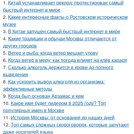
1.
Китай устанавливает рекорд: протестирован самый
быстрый интернет в мире
2.
Какие интересные факты о Ростовском историческом
музее
3.
В Китае запущен самый быстрый интернет в мире
4.
Какие традиции и обычаи Москвы отличаются от
других городов
5.
Ветер и рыба: когда ветер мешает улову
6.
Когда ветер в меру: как погода влияет на клёв карася
7.
Сколько алкоголь держится в крови до полного
выведения
8.
Как ускорить вывод алкоголя из организма:
эффективные методы
9.
Когда был основан Арзамас и кем
10.
Какое имя будет лидером в 2025 году? Топ
популярных имен в Москве
11.
История Москвы: от основания до наших дней
12.
Топ самых сложных скороговорок, которые запутают
даже носителей языка