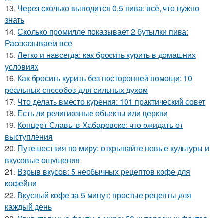
13.
Через сколько выводится 0,5 пива: всё, что нужно
знать
14.
Сколько промилле показывает 2 бутылки пива:
Рассказываем все
15.
Легко и навсегда: как бросить курить в домашних
условиях
16.
Как бросить курить без посторонней помощи: 10
реальных способов для сильных духом
17.
Что делать вместо курения: 101 практический совет
18.
Есть ли религиозные объекты или церкви
19.
Концерт Славы в Хабаровске: что ожидать от
выступления
20.
Путешествия по миру: открывайте новые культуры и
вкусовые ощущения
21.
Взрыв вкусов: 5 необычных рецептов кофе для
кофейни
22.
Вкусный кофе за 5 минут: простые рецепты для
каждый день