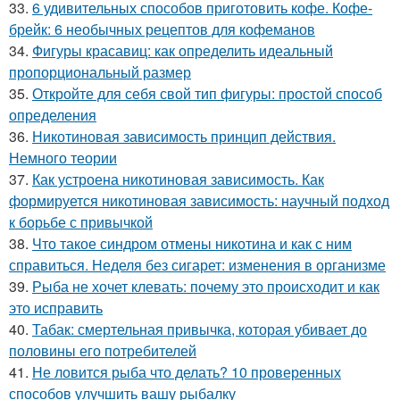
33.
6 удивительных способов приготовить кофе. Кофе-
брейк: 6 необычных рецептов для кофеманов
34.
Фигуры красавиц: как определить идеальный
пропорциональный размер
35.
Откройте для себя свой тип фигуры: простой способ
определения
36.
Никотиновая зависимость принцип действия.
Немного теории
37.
Как устроена никотиновая зависимость. Как
формируется никотиновая зависимость: научный подход
к борьбе с привычкой
38.
Что такое синдром отмены никотина и как с ним
справиться. Неделя без сигарет: изменения в организме
39.
Рыба не хочет клевать: почему это происходит и как
это исправить
40.
Табак: смертельная привычка, которая убивает до
половины его потребителей
41.
Не ловится рыба что делать? 10 проверенных
способов улучшить вашу рыбалку