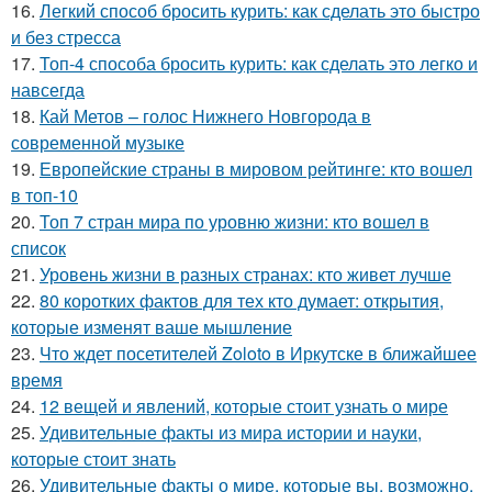
16.
Легкий способ бросить курить: как сделать это быстро
и без стресса
17.
Топ-4 способа бросить курить: как сделать это легко и
навсегда
18.
Кай Метов – голос Нижнего Новгорода в
современной музыке
19.
Европейские страны в мировом рейтинге: кто вошел
в топ-10
20.
Топ 7 стран мира по уровню жизни: кто вошел в
список
21.
Уровень жизни в разных странах: кто живет лучше
22.
80 коротких фактов для тех кто думает: открытия,
которые изменят ваше мышление
23.
Что ждет посетителей Zoloto в Иркутске в ближайшее
время
24.
12 вещей и явлений, которые стоит узнать о мире
25.
Удивительные факты из мира истории и науки,
которые стоит знать
26.
Удивительные факты о мире, которые вы, возможно,