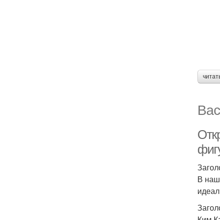
читат
Вас
Отк
фиг
Загол
В наш
идеал
Загол
Ким К