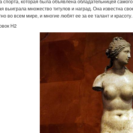
а спорта, которая была объявлена обладательницей самого к
ая выиграла множество титулов и наград. Она известна сво
тно во всем мире, и многие любят ее за ее талант и красоту.
овок H2