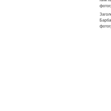
фотог
Загол
Барба
фотог