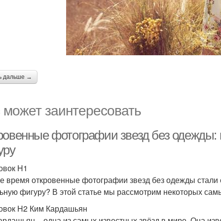
ь дальше →
 может заинтересовать
ровенные фотографии звезд без одежды: 
уру
овок H1
е время откровенные фотографии звезд без одежды стали 
ьную фигуру? В этой статье мы рассмотрим некоторых самы
овок H2 Ким Кардашьян
ардашьян – одна из самых известных звёзд в мире. Она изв