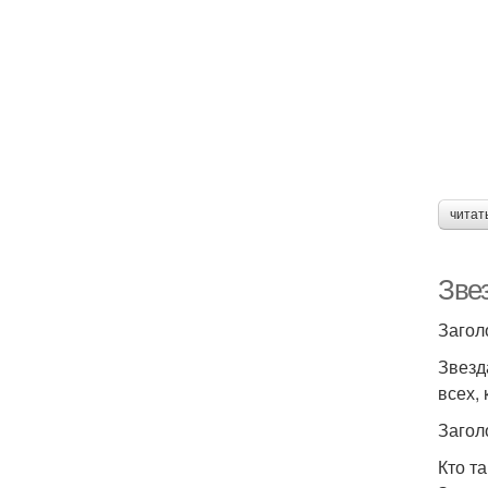
читат
Зве
Загол
Звезд
всех,
Загол
Кто т