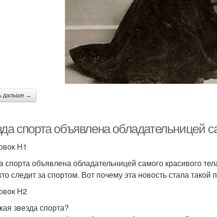
ь дальше →
зда спорта объявлена обладательницей са
овок H1
а спорта объявлена обладательницей самого красивого тел
 кто следит за спортом. Вот почему эта новость стала такой 
овок H2
акая звезда спорта?