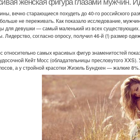
сивая женская фигура глазами мужчин. И
ны, вечно старающиеся похудеть до 40-го российского ра
 больше не переживать. Как показало исследование, мужчи
ы для девушки — самый маленький из всех существующих.
. Лидерство, согласно опросу, получил 46-й (!) размер оде
с относительно самых красивых фигур знаменитостей пока
худосочной Кейт Мосс (обладательницы пресловутого XXS).
лосов, а у стройной красотки Жизель Бундхен — жалкие 8%.