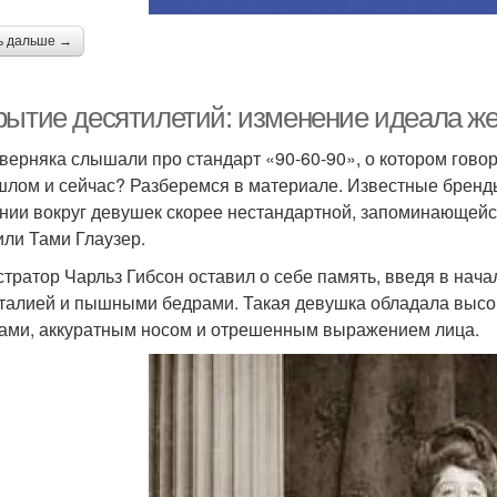
ь дальше →
рытие десятилетий: изменение идеала ж
верняка слышали про стандарт «90-60-90», о котором говори
шлом и сейчас? Разберемся в материале. Известные бренд
нии вокруг девушек скорее нестандартной, запоминающейс
или Тами Глаузер.
тратор Чарльз Гибсон оставил о себе память, введя в нача
 талией и пышными бедрами. Такая девушка обладала высо
ами, аккуратным носом и отрешенным выражением лица.