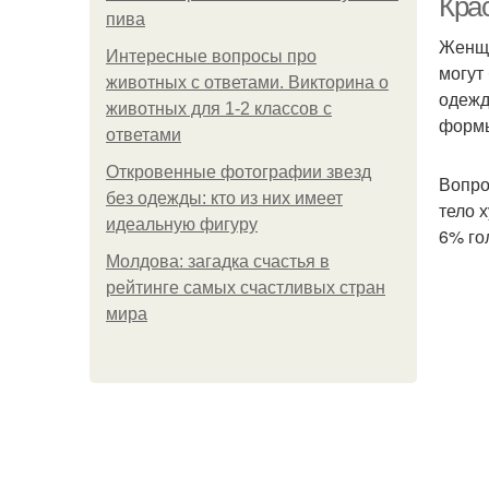
Кра
пива
Женщи
Интересные вопросы про
могут
животных с ответами. Викторина о
одежд
животных для 1-2 классов с
формы
ответами
Откровенные фотографии звезд
Вопро
без одежды: кто из них имеет
тело 
идеальную фигуру
6% го
Молдова: загадка счастья в
рейтинге самых счастливых стран
мира