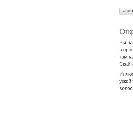
читат
Отк
Вы на
в про
кампа
Скай 
Иллюс
узкой
волос