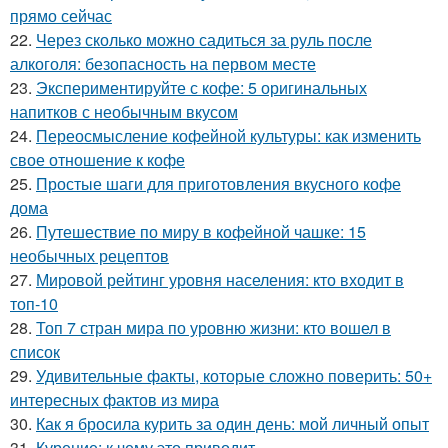
прямо сейчас
22.
Через сколько можно садиться за руль после
алкоголя: безопасность на первом месте
23.
Экспериментируйте с кофе: 5 оригинальных
напитков с необычным вкусом
24.
Переосмысление кофейной культуры: как изменить
свое отношение к кофе
25.
Простые шаги для приготовления вкусного кофе
дома
26.
Путешествие по миру в кофейной чашке: 15
необычных рецептов
27.
Мировой рейтинг уровня населения: кто входит в
топ-10
28.
Топ 7 стран мира по уровню жизни: кто вошел в
список
29.
Удивительные факты, которые сложно поверить: 50+
интересных фактов из мира
30.
Как я бросила курить за один день: мой личный опыт
31.
Курение: к чему это приводит