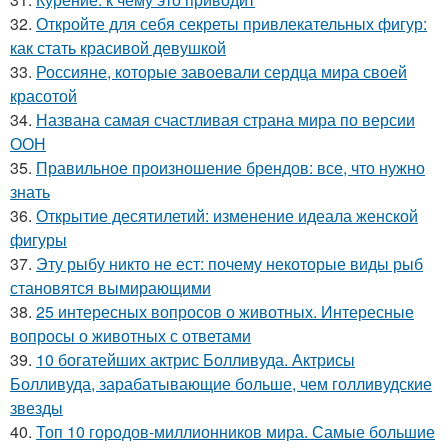
32.
Откройте для себя секреты привлекательных фигур:
как стать красивой девушкой
33.
Россияне, которые завоевали сердца мира своей
красотой
34.
Названа самая счастливая страна мира по версии
ООН
35.
Правильное произношение брендов: все, что нужно
знать
36.
Открытие десятилетий: изменение идеала женской
фигуры
37.
Эту рыбу никто не ест: почему некоторые виды рыб
становятся вымирающими
38.
25 интересных вопросов о животных. Интересные
вопросы о животных с ответами
39.
10 богатейших актрис Болливуда. Актрисы
Болливуда, зарабатывающие больше, чем голливудские
звезды
40.
Топ 10 городов-миллионников мира. Самые большие