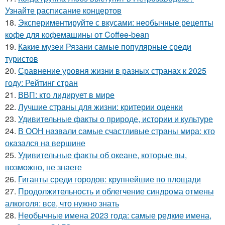
Узнайте расписание концертов
18.
Экспериментируйте с вкусами: необычные рецепты
кофе для кофемашины от Coffee-bean
19.
Какие музеи Рязани самые популярные среди
туристов
20.
Сравнение уровня жизни в разных странах к 2025
году: Рейтинг стран
21.
ВВП: кто лидирует в мире
22.
Лучшие страны для жизни: критерии оценки
23.
Удивительные факты о природе, истории и культуре
24.
В ООН назвали самые счастливые страны мира: кто
оказался на вершине
25.
Удивительные факты об океане, которые вы,
возможно, не знаете
26.
Гиганты среди городов: крупнейшие по площади
27.
Продолжительность и облегчение синдрома отмены
алкоголя: все, что нужно знать
28.
Необычные имена 2023 года: самые редкие имена,