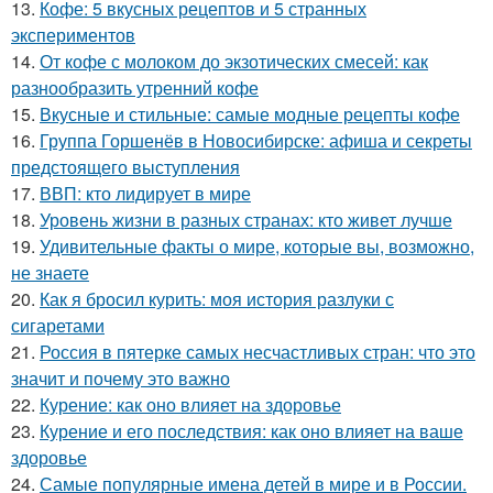
13.
Кофе: 5 вкусных рецептов и 5 странных
экспериментов
14.
От кофе с молоком до экзотических смесей: как
разнообразить утренний кофе
15.
Вкусные и стильные: самые модные рецепты кофе
16.
Группа Горшенёв в Новосибирске: афиша и секреты
предстоящего выступления
17.
ВВП: кто лидирует в мире
18.
Уровень жизни в разных странах: кто живет лучше
19.
Удивительные факты о мире, которые вы, возможно,
не знаете
20.
Как я бросил курить: моя история разлуки с
сигаретами
21.
Россия в пятерке самых несчастливых стран: что это
значит и почему это важно
22.
Курение: как оно влияет на здоровье
23.
Курение и его последствия: как оно влияет на ваше
здоровье
24.
Самые популярные имена детей в мире и в России.