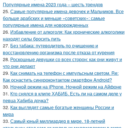
Популярные имена 2023 года – шесть трендов
25.
Самые популярные имена девочек и Мальчиков. Все
больше арабских и меньше «советских»: самые
популярные имена для новорожденных
26.
Избавление от алкоголя: Как хронические алкоголики
находят силы бросить пить
27.
Без табака: путеводитель по очищению и
восстановлению организма после отказа от курения
28.
Роскошные девушки со всех сторон: как они живут и
что они делают
29.
Как снимать на телефон с импульсным светом. Re:
Как оснастить синхроконтактом смартфон Android?
30.
Ночной режим на iPhone. Ночной режим на Айфоне
31.
Кто снялся в клипе ХАБИБ. Есть ли на самом деле у
певца Хабиба дочка?
32.
Как выглядят самые богатые женщины России и
мира
33.
Самый юный миллиардер в мире. 18-летний
итальянец стал самым молодым миллиардером в мире