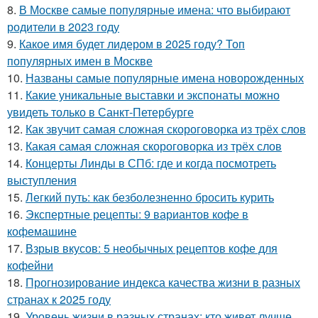
8.
В Москве самые популярные имена: что выбирают
родители в 2023 году
9.
Какое имя будет лидером в 2025 году? Топ
популярных имен в Москве
10.
Названы самые популярные имена новорожденных
11.
Какие уникальные выставки и экспонаты можно
увидеть только в Санкт-Петербурге
12.
Как звучит самая сложная скороговорка из трёх слов
13.
Какая самая сложная скороговорка из трёх слов
14.
Концерты Линды в СПб: где и когда посмотреть
выступления
15.
Легкий путь: как безболезненно бросить курить
16.
Экспертные рецепты: 9 вариантов кофе в
кофемашине
17.
Взрыв вкусов: 5 необычных рецептов кофе для
кофейни
18.
Прогнозирование индекса качества жизни в разных
странах к 2025 году
19.
Уровень жизни в разных странах: кто живет лучше