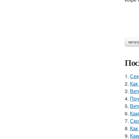
читат
Пос
1.
Сек
2.
Как
3.
Вет
4.
Поч
5.
Вет
6.
Как
7.
Ско
8.
Как
9.
Как