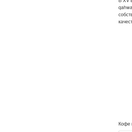
В XV 
qahwa
собст
качес
Кофе 