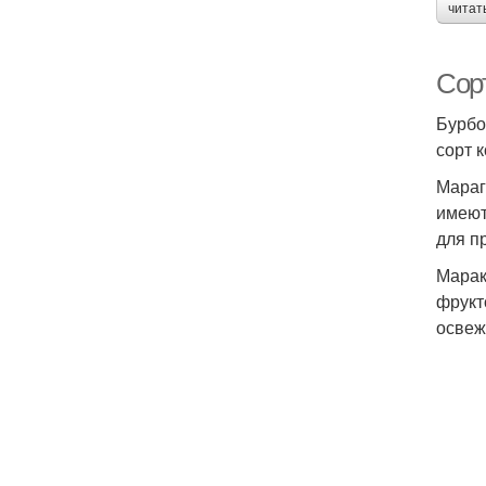
читат
Сор
Бурбо
сорт 
Мараг
имеют
для п
Марак
фрукт
освеж