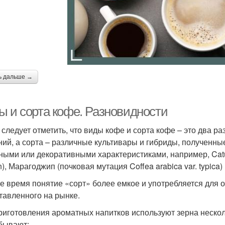
ь дальше →
ы и сорта кофе. Разновидности
 следует отметить, что виды кофе и сорта кофе – это два р
ний, а сорта – различные культивары и гибриды, полученны
ными или декоративными характеристиками, например, Caturr
), Марагоджип (почковая мутация Coffea arabica var. typica) 
же время понятие «сорт» более емкое и употребляется для 
тавленного на рынке.
риготовления ароматных напитков используют зерна нескол
бывают: