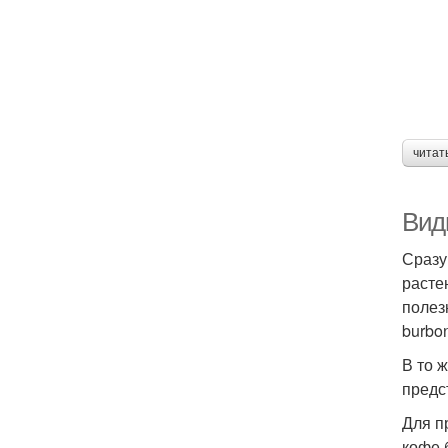
читат
Вид
Сразу
расте
полез
burbon
В то 
предс
Для п
кофе 