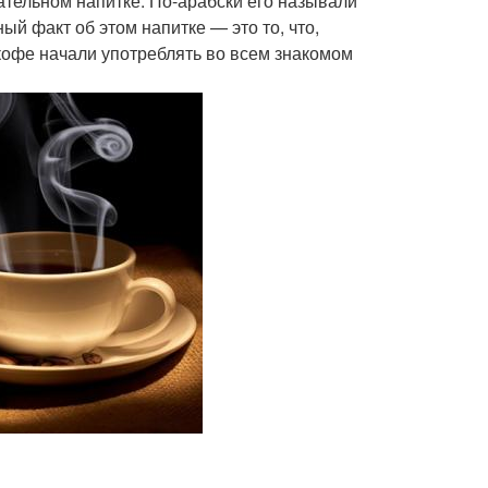
ательном напитке. По-арабски его называли
й факт об этом напитке — это то, что,
к кофе начали употреблять во всем знакомом