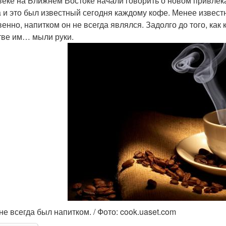
веке на Ближнем Востоке начали говорить о новом привлек
 и это был известный сегодня каждому кофе. Менее известны
венно, напитком он не всегда являлся. Задолго до того, ка
тве им… мыли руки.
не всегда был напитком. / Фото: cook.uaset.com