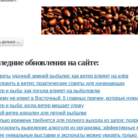
ь дальше →
ледние обновления на сайте:
реты удачной зимней рыбалки: как ветер влияет на клёв
 ловить в ветер: практические советы для начинающих
ер и рыба: как погода влияет на рыболовлю
ему не клюет в Восточный: 5 главных причин, которые нуж
ер и рыба: когда ветер мешает улову
ой ветер идеален для летней рыбалки
лько времени требуется для полного выхода из запоя: под
 ускорить выведение алкоголя из организма: эффективные
ие уникальные выставки и экспонаты можно увидеть только