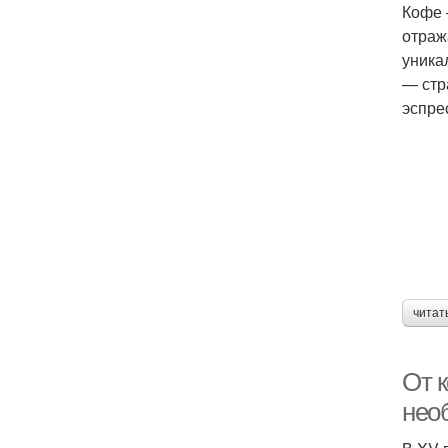
Кофе 
отраж
уника
— стр
эспре
читат
От 
нео