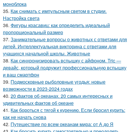
моноблока
35.
Как снимать с импульсным светом в студии.
Настройка света
36.
Фигуры красавиц: как определить идеальный
пропорциональный размер
37.
Занимательные вопросы о животных с ответами для
детей. Интеллектуальная викторина с ответами для
учащихся начальной школы. Животные
38.
Как синхронизировать вспышку с айфоном. Tric —
девайс, который подружит профессиональную вспышку
и ваш смартфон
39.
Подмосковные рыболовные угодья: новые
возможности в 2023-2024 годах
40.
20 фактов об океанах. 20 самых интересных и
удивительных фактов об океане
41.
Как бороться с тягой к курению. Если бросил курить:
как не начать снова
42.
Путешествие по всем океанам мира: от А до Я
43.
Как бросить курить самостоятельно и преодолеть