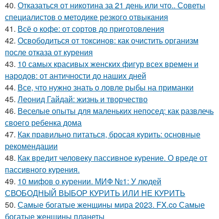
40.
Отказаться от никотина за 21 день или что.. Советы
специалистов о методике резкого отвыкания
41.
Всё о кофе: от сортов до приготовления
42.
Освободиться от токсинов: как очистить организм
после отказа от курения
43.
10 самых красивых женских фигур всех времен и
народов: от античности до наших дней
44.
Все, что нужно знать о ловле рыбы на приманки
45.
Леонид Гайдай: жизнь и творчество
46.
Веселые опыты для маленьких непосед: как развлечь
своего ребенка дома
47.
Как правильно питаться, бросая курить: основные
рекомендации
48.
Как вредит человеку пассивное курение. О вреде от
пассивного курения.
49.
10 мифов о курении. МИФ №1: У людей
СВОБОДНЫЙ ВЫБОР КУРИТЬ ИЛИ НЕ КУРИТЬ
50.
Самые богатые женщины мира 2023. FX.co Самые
богатые женщины планеты