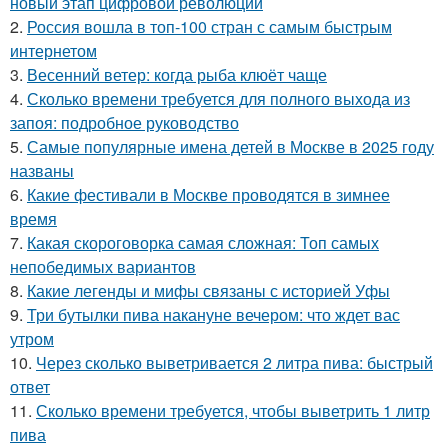
новый этап цифровой революции
2.
Россия вошла в топ-100 стран с самым быстрым
интернетом
3.
Весенний ветер: когда рыба клюёт чаще
4.
Сколько времени требуется для полного выхода из
запоя: подробное руководство
5.
Самые популярные имена детей в Москве в 2025 году
названы
6.
Какие фестивали в Москве проводятся в зимнее
время
7.
Какая скороговорка самая сложная: Топ самых
непобедимых вариантов
8.
Какие легенды и мифы связаны с историей Уфы
9.
Три бутылки пива накануне вечером: что ждет вас
утром
10.
Через сколько выветривается 2 литра пива: быстрый
ответ
11.
Сколько времени требуется, чтобы выветрить 1 литр
пива