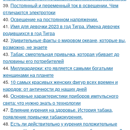
39.
Постоянный и переменный ток в освещении. Чем
отличаются электротоки
40.
Освещение на постоянном напряжении.
41.
Имя для девочки 2023 в год Тигра. Имена девочек
родившихся в год Тигра
42.
Удивительные факты о мировом океане, которые вы,
возможно, не знаете
43.
Табак: смертельная привычка, которая убивает до
половины его потребителей
44.
Миллиардерки: кто является самыми богатыми
женщинами на планете
45.
10 самых красивых женских фигур всех времен и
народов: от античности до наших дней
46.
Основные характеристики приборов импульсного
света: что нужно знать о технологии
47.
Влияние курения на здоровье. История табака,
появление привычки табакокурения.
48.
Есть ли действительно у курения положительные