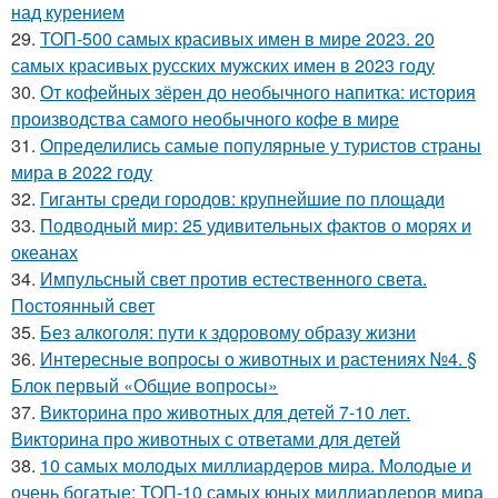
над курением
29.
ТОП-500 самых красивых имен в мире 2023. 20
самых красивых русских мужских имен в 2023 году
30.
От кофейных зёрен до необычного напитка: история
производства самого необычного кофе в мире
31.
Определились самые популярные у туристов страны
мира в 2022 году
32.
Гиганты среди городов: крупнейшие по площади
33.
Подводный мир: 25 удивительных фактов о морях и
океанах
34.
Импульсный свет против естественного света.
Постоянный свет
35.
Без алкоголя: пути к здоровому образу жизни
36.
Интересные вопросы о животных и растениях №4. §
Блок первый «Общие вопросы»
37.
Викторина про животных для детей 7-10 лет.
Викторина про животных с ответами для детей
38.
10 самых молодых миллиардеров мира. Молодые и
очень богатые: ТОП-10 самых юных миллиардеров мира