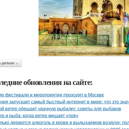
ь дальше →
ледние обновления на сайте:
ие фестивали и мероприятия проходят в Москве
ния запускает самый быстрый интернет в мире: что это зна
ой ветер обещает удачную рыбалку: советы для рыбаков
ер и рыба: когда ветер мешает улову
лько держится алкоголь в крови и выдыхаемом воздухе: по