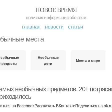
НОВОЕ ВРЕМЯ
полезная информация обо всём
главная
новости
статьи
бычные места
Необычные
Необычные
Места в мире
предметы
дети
самых необычных предметов. 20+ потряс
приходилось
иться на FacebookРассказать ВКонтактеПоделиться на ok.r