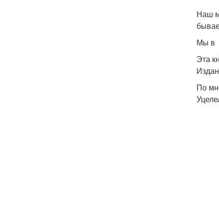
Наш м
бывае
Мы в 
Эта к
Издан
По мн
Уцеле