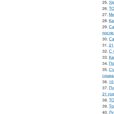
25.
Уд
26.
ТО
27.
Ми
28.
Ка
29.
Са
после
30.
Са
31.
21
32.
С 
33.
Ка
34.
По
35.
Съ
социа
36.
10
37.
Пу
21 год
38.
ТО
39.
То
40.
Лу