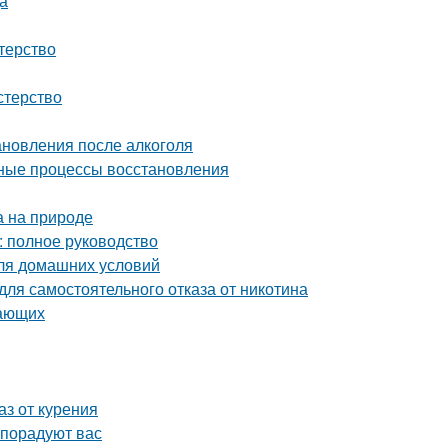
а
терство
стерство
ановления после алкоголя
одные процессы восстановления
а на природе
: полное руководство
для домашних условий
ля самостоятельного отказа от никотина
нающих
аз от курения
 порадуют вас