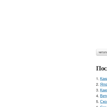
читат
Пос
1.
Как
2.
Япо
3.
Как
4.
Вет
5.
Ско