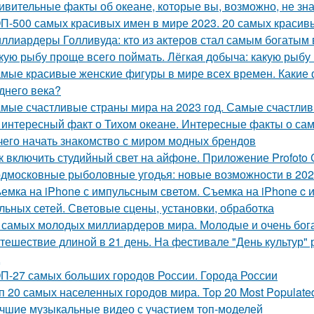
ивительные факты об океане, которые вы, возможно, не зн
П-500 самых красивых имен в мире 2023. 20 самых красивы
ллиардеры Голливуда: кто из актеров стал самым богатым 
кую рыбу проще всего поймать. Лёгкая добыча: какую рыбу
мые красивые женские фигуры в мире всех времен. Какие
днего века?
мые счастливые страны мира на 2023 год. Самые счастлив
 интересный факт о Тихом океане. Интересные факты о са
чего начать знакомство с миром модных брендов
к включить студийный свет на айфоне. Приложение Profoto
дмосковные рыболовные угодья: новые возможности в 202
емка на iPhone с импульсным светом. Съемка на iPhone c
льных сетей. Световые сцены, установки, обработка
 самых молодых миллиардеров мира. Молодые и очень бо
тешествие длиной в 21 день. На фестивале "День культур"
П-27 самых больших городов России. Города России
п 20 самых населенных городов мира. Top 20 Most Populated 
чшие музыкальные видео с участием топ-моделей