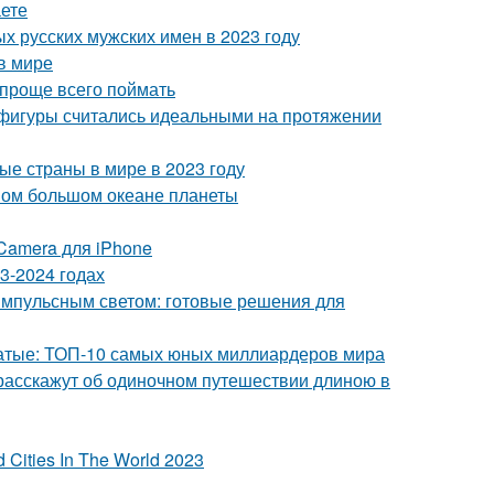
аете
х русских мужских имен в 2023 году
в мире
 проще всего поймать
 фигуры считались идеальными на протяжении
ые страны в мире в 2023 году
мом большом океане планеты
 Camera для iPhone
3-2024 годах
 импульсным светом: готовые решения для
гатые: ТОП-10 самых юных миллиардеров мира
 расскажут об одиночном путешествии длиною в
Cities In The World 2023