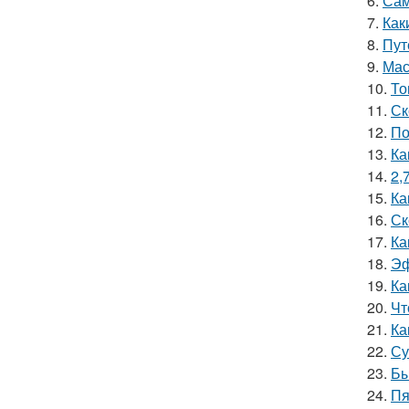
6.
Сам
7.
Как
8.
Пут
9.
Мас
10.
То
11.
Ск
12.
По
13.
Ка
14.
2,
15.
Ка
16.
Ск
17.
Ка
18.
Эф
19.
Ка
20.
Чт
21.
Ка
22.
Су
23.
Бы
24.
Пя