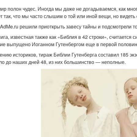
ир полон чудес. Иногда мы даже не догадываемся, как мног
т так, что мы часто слышим о той или иной вещи, но видеть
AdMe.ru решили приоткрыть завесу тайны и подсмотрели то
нига, известная также как «Библия в 42 строки», считается
ие выпущено Иоганном Гутенбергом еще в первой половине
ению историков, тираж Библии Гутенберга составил 185 экз
ло до наших дней 48, из них большинство — неполные.