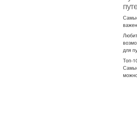
путе
Самые
важен
Любит
возмо
для п
Топ-1
Самые
можно