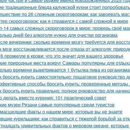
ые частые и самые редкие имена новорожденных 2025 год
ие традиционные блюда калужской кухни стоит попробовать
ешествие по 26 сложным скороговоркам: как завоевать мас
тер скороговорок: как я справился с самой сложной в мире
п-14 самых сложных скороговорок в мире: проверь своё ма
олько дней без алкоголя нужно для очистки организма
сле вечеринки: сколько времени мозгу требуется для восст
к мозг восстанавливается после отказа от алкоголя: прир
76 промилле в крови: что это значит для вашего здоровья
кие природные места вокруг Самары популярны для отдых
олько времени выветривается 1 бутылка пива из организма
к бросить курить самостоятельно: пошаговое руководство 
фективные способы бросить курить: проверенные методы д
к бросить курить правильно: полное руководство для начи
о делать вместо курения: 101 практический совет
кие музеи Рязани самые популярные среди туристов
масшедшие факты о нашем мире, которые вы не знаете
вшие курильщики: как справиться с тяжелой борьбой за отк
тнадцать удивительных фактов о мировом океане, которые