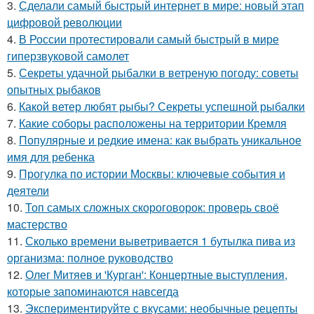
3.
Сделали самый быстрый интернет в мире: новый этап
цифровой революции
4.
В России протестировали самый быстрый в мире
гиперзвуковой самолет
5.
Секреты удачной рыбалки в ветреную погоду: советы
опытных рыбаков
6.
Какой ветер любят рыбы? Секреты успешной рыбалки
7.
Какие соборы расположены на территории Кремля
8.
Популярные и редкие имена: как выбрать уникальное
имя для ребенка
9.
Прогулка по истории Москвы: ключевые события и
деятели
10.
Топ самых сложных скороговорок: проверь своё
мастерство
11.
Сколько времени выветривается 1 бутылка пива из
организма: полное руководство
12.
Олег Митяев и 'Курган': Концертные выступления,
которые запоминаются навсегда
13.
Экспериментируйте с вкусами: необычные рецепты