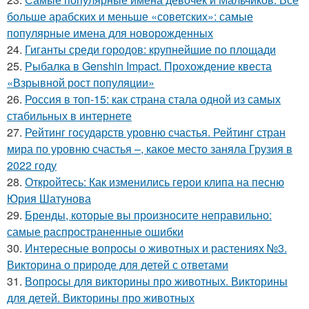
больше арабских и меньше «советских»: самые
популярные имена для новорожденных
24.
Гиганты среди городов: крупнейшие по площади
25.
Рыбалка в Genshin Impact. Прохождение квеста
«Взрывной рост популяции»
26.
Россия в топ-15: как страна стала одной из самых
стабильных в интернете
27.
Рейтинг государств уровню счастья. Рейтинг стран
мира по уровню счастья –, какое место заняла Грузия в
2022 году
28.
Откройтесь: Как изменились герои клипа на песню
Юрия Шатунова
29.
Бренды, которые вы произносите неправильно:
самые распространенные ошибки
30.
Интересные вопросы о животных и растениях №3.
Викторина о природе для детей с ответами
31.
Вопросы для викторины про животных. Викторины
для детей. Викторины про животных