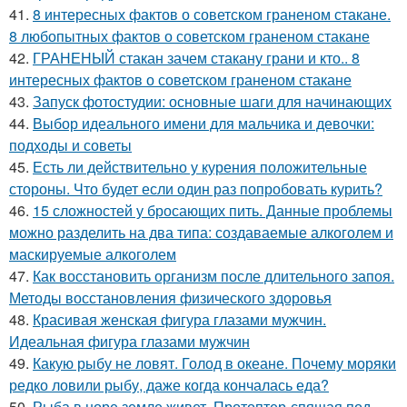
41.
8 интересных фактов о советском граненом стакане.
8 любопытных фактов о советском граненом стакане
42.
ГРАНЕНЫЙ стакан зачем стакану грани и кто.. 8
интересных фактов о советском граненом стакане
43.
Запуск фотостудии: основные шаги для начинающих
44.
Выбор идеального имени для мальчика и девочки:
подходы и советы
45.
Есть ли действительно у курения положительные
стороны. Что будет если один раз попробовать курить?
46.
15 сложностей у бросающих пить. Данные проблемы
можно разделить на два типа: создаваемые алкоголем и
маскируемые алкоголем
47.
Как восстановить организм после длительного запоя.
Методы восстановления физического здоровья
48.
Красивая женская фигура глазами мужчин.
Идеальная фигура глазами мужчин
49.
Какую рыбу не ловят. Голод в океане. Почему моряки
редко ловили рыбу, даже когда кончалась еда?
50.
Рыба в норе земле живет. Протоптер-спящая под