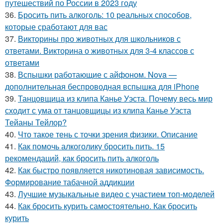
путешествий по России в 2023 году
36.
Бросить пить алкоголь: 10 реальных способов,
которые сработают для вас
37.
Викторины про животных для школьников с
ответами. Викторина о животных для 3-4 классов с
ответами
38.
Вспышки работающие с айфоном. Nova —
дополнительная беспроводная вспышка для iPhone
39.
Танцовщица из клипа Канье Уэста. Почему весь мир
сходит с ума от танцовщицы из клипа Канье Уэста
Тейаны Тейлор?
40.
Что такое тень с точки зрения физики. Описание
41.
Как помочь алкоголику бросить пить. 15
рекомендаций, как бросить пить алкоголь
42.
Как быстро появляется никотиновая зависимость.
Формирование табачной аддикции
43.
Лучшие музыкальные видео с участием топ-моделей
44.
Как бросить курить самостоятельно. Как бросить
курить