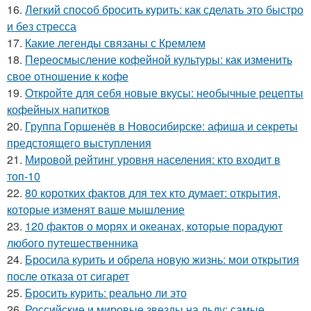
16.
Легкий способ бросить курить: как сделать это быстро
и без стресса
17.
Какие легенды связаны с Кремлем
18.
Переосмысление кофейной культуры: как изменить
свое отношение к кофе
19.
Откройте для себя новые вкусы: необычные рецепты
кофейных напитков
20.
Группа Горшенёв в Новосибирске: афиша и секреты
предстоящего выступления
21.
Мировой рейтинг уровня населения: кто входит в
топ-10
22.
80 коротких фактов для тех кто думает: открытия,
которые изменят ваше мышление
23.
120 фактов о морях и океанах, которые порадуют
любого путешественника
24.
Бросила курить и обрела новую жизнь: мои открытия
после отказа от сигарет
25.
Бросить курить: реально ли это
26.
Российские и мировые звезды на льду: самые