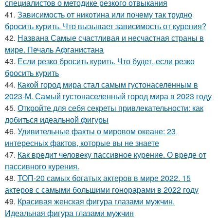
специалистов о методике резкого отвыкания
41.
Зависимость от никотина или почему так трудно
бросить курить. Что вызывает зависимость от курения?
42.
Названа Самые счастливая и несчастная страны в
мире. Печаль Афганистана
43.
Если резко бросить курить. Что будет, если резко
бросить курить
44.
Какой город мира стал самым густонаселенным в
2023-М. Самый густонаселенный город мира в 2023 году
45.
Откройте для себя секреты привлекательности: как
добиться идеальной фигуры
46.
Удивительные факты о мировом океане: 23
интересных фактов, которые вы не знаете
47.
Как вредит человеку пассивное курение. О вреде от
пассивного курения.
48.
ТОП-20 самых богатых актеров в мире 2022. 15
актеров с самыми большими гонорарами в 2022 году
49.
Красивая женская фигура глазами мужчин.
Идеальная фигура глазами мужчин