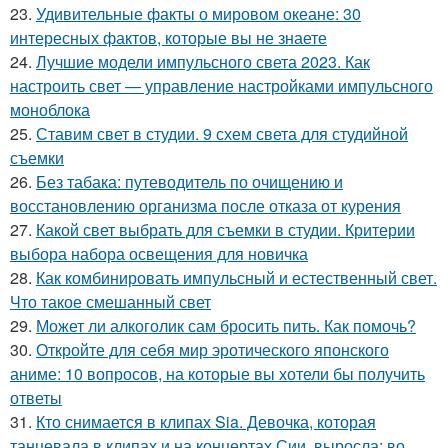
23.
Удивительные факты о мировом океане: 30
интересных фактов, которые вы не знаете
24.
Лучшие модели импульсного света 2023. Как
настроить свет — управление настройками импульсного
моноблока
25.
Ставим свет в студии. 9 схем света для студийной
съемки
26.
Без табака: путеводитель по очищению и
восстановлению организма после отказа от курения
27.
Какой свет выбрать для съемки в студии. Критерии
выбора набора освещения для новичка
28.
Как комбинировать импульсный и естественный свет.
Что такое смешанный свет
29.
Может ли алкоголик сам бросить пить. Как помочь?
30.
Откройте для себя мир эротического японского
аниме: 10 вопросов, на которые вы хотели бы получить
ответы
31.
Кто снимается в клипах Sia. Девочка, которая
танцевала в клипах и на концертах Сии, выросла: во