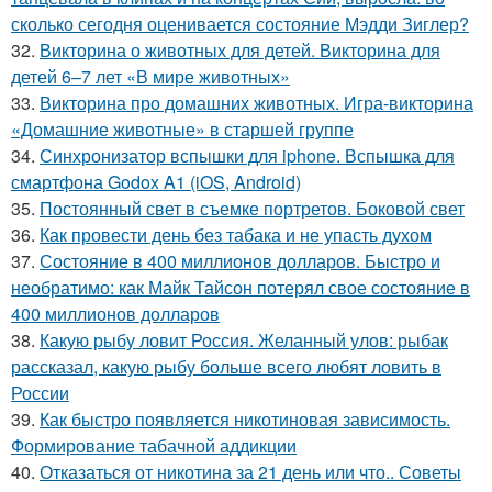
сколько сегодня оценивается состояние Мэдди Зиглер?
32.
Викторина о животных для детей. Викторина для
детей 6–7 лет «В мире животных»
33.
Викторина про домашних животных. Игра-викторина
«Домашние животные» в старшей группе
34.
Синхронизатор вспышки для iphone. Вспышка для
смартфона Godox A1 (iOS, Android)
35.
Постоянный свет в съемке портретов. Боковой свет
36.
Как провести день без табака и не упасть духом
37.
Состояние в 400 миллионов долларов. Быстро и
необратимо: как Майк Тайсон потерял свое состояние в
400 миллионов долларов
38.
Какую рыбу ловит Россия. Желанный улов: рыбак
рассказал, какую рыбу больше всего любят ловить в
России
39.
Как быстро появляется никотиновая зависимость.
Формирование табачной аддикции
40.
Отказаться от никотина за 21 день или что.. Советы