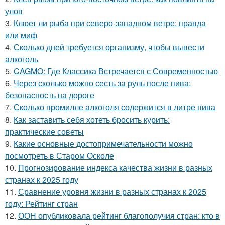
улов
3.
Клюет ли рыба при северо-западном ветре: правда
или миф
4.
Сколько дней требуется организму, чтобы вывести
алкоголь
5.
CAGMO: Где Классика Встречается с Современностью
6.
Через сколько можно сесть за руль после пива:
безопасность на дороге
7.
Сколько промилле алкоголя содержится в литре пива
8.
Как заставить себя хотеть бросить курить:
практические советы
9.
Какие основные достопримечательности можно
посмотреть в Старом Осколе
10.
Прогнозирование индекса качества жизни в разных
странах к 2025 году
11.
Сравнение уровня жизни в разных странах к 2025
году: Рейтинг стран
12.
ООН опубликовала рейтинг благополучия стран: кто в