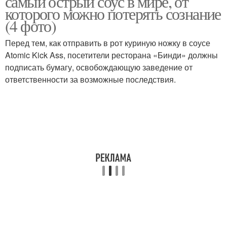
самый острый соус в мире, от
которого можно потерять сознание
(4 фото)
Соус в домашних
Соус из сушеных
Перед тем, как отправить в рот куриную ножку в соусе
условиях
перцев
Atomic Kick Ass, посетители ресторана «Бинди» должны
подписать бумагу, освобождающую заведение от
ответственности за возможные последствия.
Соус из острого перца
Соус с перцами
Ингредиенты для
Острая приправа
острого соуса
Известные соусы
Знаменитые соусы