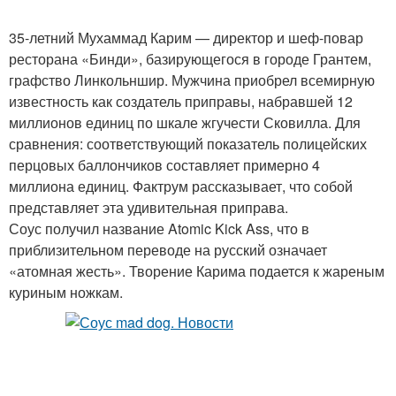
35-летний Мухаммад Карим — директор и шеф-повар
Североамериканский
ресторана «Бинди», базирующегося в городе Грантем,
Сметанный соус
соус
графство Линкольншир. Мужчина приобрел всемирную
известность как создатель приправы, набравшей 12
миллионов единиц по шкале жгучести Сковилла. Для
сравнения: соответствующий показатель полицейских
Соус в россии
Острый каролина
перцовых баллончиков составляет примерно 4
миллиона единиц. Фактрум рассказывает, что собой
представляет эта удивительная приправа.
Соус получил название Atomic Kick Ass, что в
приблизительном переводе на русский означает
«атомная жесть». Творение Карима подается к жареным
куриным ножкам.