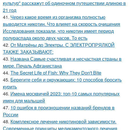
культур" расскажут об одиночном путешествии длиною в
21 год
41.
Через какое время из организма полностью
выводится никотин. Что влияет на скорость очищения
Исследования показали, что никотин имеет период
полураспада около двух часов. То есть
42.
От Матрёны до Электры. С ЭЛЕКТРОПРЯЛКОЙ
ТАКЖЕ ЗАКАЗЫВАЮТ:
43.
Названа Самые счастливая и несчастная страны в
мире. Печаль Афганистана
44.
The Secret Life of Fish: Why They Don't Bite
45.
Берегите себя и окружающих: 10 способов бросить
курить
46.
Имена москвичей 2023: топ-10 самых популярных
имен для малышей
47.
10 ошибок в произношении названий брендов в
России
48.
Комплексное лечение никотиновой зависимости.
Современные принципы медикаментозного лечения