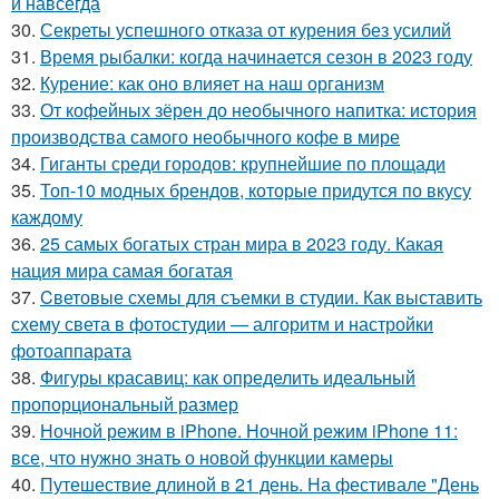
и навсегда
30.
Секреты успешного отказа от курения без усилий
31.
Время рыбалки: когда начинается сезон в 2023 году
32.
Курение: как оно влияет на наш организм
33.
От кофейных зёрен до необычного напитка: история
производства самого необычного кофе в мире
34.
Гиганты среди городов: крупнейшие по площади
35.
Топ-10 модных брендов, которые придутся по вкусу
каждому
36.
25 самых богатых стран мира в 2023 году. Какая
нация мира самая богатая
37.
Cветовые схемы для съемки в студии. Как выставить
схему света в фотостудии — алгоритм и настройки
фотоаппарата
38.
Фигуры красавиц: как определить идеальный
пропорциональный размер
39.
Ночной режим в iPhone. Ночной режим iPhone 11:
все, что нужно знать о новой функции камеры
40.
Путешествие длиной в 21 день. На фестивале "День