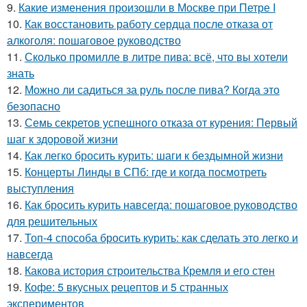
9.
Какие изменения произошли в Москве при Петре I
10.
Как восстановить работу сердца после отказа от
алкоголя: пошаговое руководство
11.
Сколько промилле в литре пива: всё, что вы хотели
знать
12.
Можно ли садиться за руль после пива? Когда это
безопасно
13.
Семь секретов успешного отказа от курения: Первый
шаг к здоровой жизни
14.
Как легко бросить курить: шаги к бездымной жизни
15.
Концерты Линды в СПб: где и когда посмотреть
выступления
16.
Как бросить курить навсегда: пошаговое руководство
для решительных
17.
Топ-4 способа бросить курить: как сделать это легко и
навсегда
18.
Какова история строительства Кремля и его стен
19.
Кофе: 5 вкусных рецептов и 5 странных
экспериментов