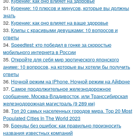
30.
Курение: как оно влияет на здоровье
31.
Курение: 10 плюсов и минусов, которые вы должны
знать
32.
Курение: как оно влияет на ваше здоровье
33.
Клипы с красивыми девушками: 10 вопросов и
ответы
34.
Speedtest: кто победил в гонке за скоростью
мобильного интернета в России
35.
Откройте для себя мир эротического японского
аниме: 10 вопросов, на которые вы хотели бы получить
ответы
36.
Ночной режим на iPhone. Ночной режим на Айфоне
37.
Самое продолжительное железнодорожное
сообщение. Москва-Владивосток, или Транссибирская
железнодорожная магистраль (9 289 км)
38.
Топ 20 самых населенных городов мира. Top 20 Most
Populated Cities In The World 2023
39.
Бренды без ошибок: как правильно произносить
названия известных компаний