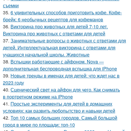
съемки
35.
6 удивительных способов приготовить кофе. Кофе-
брейк: 6 необычных рецептов для кофеманов
36.
Викторина про животных для детей 7-10 лет.
Викторина про животных с ответами для детей
37.
Занимательные вопросы о животных с ответами для
детей. Интеллектуальная викторина с ответами для
учащихся начальной школы. Животные
38.
Вспышки работающие с айфоном. Nova —
дополнительная беспроводная вспышка для iPhone
39.
Новые тренды в именах для детей: что ждет нас в
2023 году
40.
Сценический свет на айфон для чего. Как снимать
в портретном режиме на iPhone
41.
Простые эксперименты для детей в домашних
условиях: как развить любопытство и навыки детей
42.
Топ 10 самых больших городов. Самый большой
город в мире по площади: топ-10