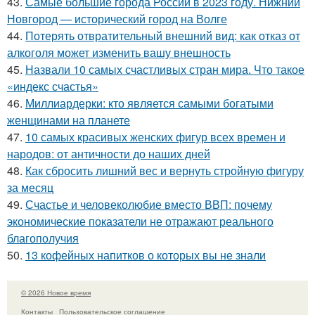
43.
Самые большие города России в 2023 году. Нижний
Новгород — исторический город на Волге
44.
Потерять отвратительный внешний вид: как отказ от
алкоголя может изменить вашу внешность
45.
Назвали 10 самых счастливых стран мира. Что такое
«индекс счастья»
46.
Миллиардерки: кто является самыми богатыми
женщинами на планете
47.
10 самых красивых женских фигур всех времен и
народов: от античности до наших дней
48.
Как сбросить лишний вес и вернуть стройную фигуру
за месяц
49.
Счастье и человеколюбие вместо ВВП: почему
экономические показатели не отражают реального
благополучия
50.
13 кофейных напитков о которых вы не знали
© 2026 Новое время
Контакты
Пользовательское соглашение