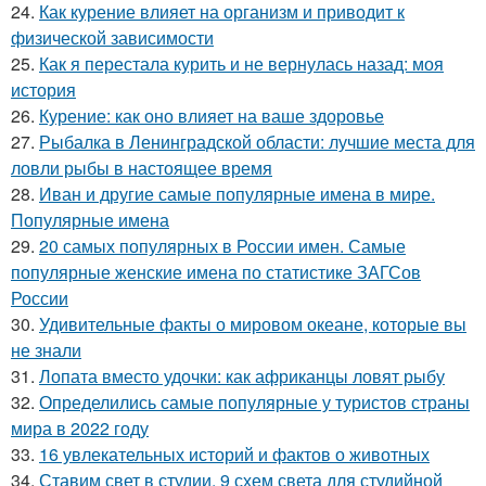
24.
Как курение влияет на организм и приводит к
физической зависимости
25.
Как я перестала курить и не вернулась назад: моя
история
26.
Курение: как оно влияет на ваше здоровье
27.
Рыбалка в Ленинградской области: лучшие места для
ловли рыбы в настоящее время
28.
Иван и другие самые популярные имена в мире.
Популярные имена
29.
20 самых популярных в России имен. Самые
популярные женские имена по статистике ЗАГСов
России
30.
Удивительные факты о мировом океане, которые вы
не знали
31.
Лопата вместо удочки: как африканцы ловят рыбу
32.
Определились самые популярные у туристов страны
мира в 2022 году
33.
16 увлекательных историй и фактов о животных
34.
Ставим свет в студии. 9 схем света для студийной