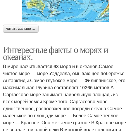
читать дальше →
Интересные факты о морях и
океанах.
В мире насчитывается 63 моря и 5 океанов.Самое
чистое море — море Уэдделла, омывающее побережье
Антарктиды.Самое глубокое море — Филиппинское, его
максимальная глубина составляет 10265 метров.А
Саргассово море занимает наибольшую площадь из
всех морей земли.Кроме того, Саргассово море —
единственное, расположенное посреди океана.Самое
маленькое по площади море — Белое.Самое тёплое
море — Красное. Оно же самое грязное.В Красное море
не впадает ни одной реки.В морской воде содержится