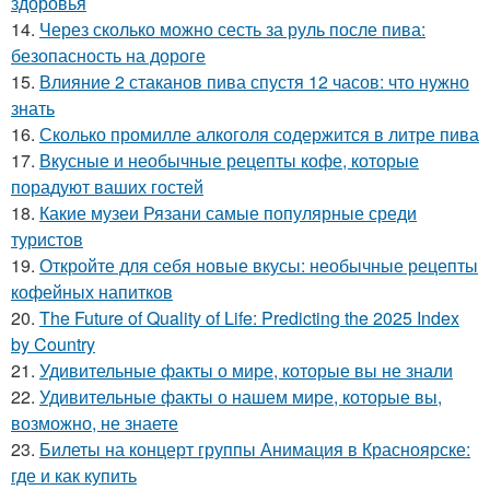
здоровья
14.
Через сколько можно сесть за руль после пива:
безопасность на дороге
15.
Влияние 2 стаканов пива спустя 12 часов: что нужно
знать
16.
Сколько промилле алкоголя содержится в литре пива
17.
Вкусные и необычные рецепты кофе, которые
порадуют ваших гостей
18.
Какие музеи Рязани самые популярные среди
туристов
19.
Откройте для себя новые вкусы: необычные рецепты
кофейных напитков
20.
The Future of Quality of Life: Predicting the 2025 Index
by Country
21.
Удивительные факты о мире, которые вы не знали
22.
Удивительные факты о нашем мире, которые вы,
возможно, не знаете
23.
Билеты на концерт группы Анимация в Красноярске:
где и как купить