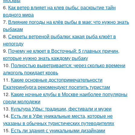
Москвы
6.
Как ветер влияет на клев рыбы: раскрытие тайн
водного мира
7.
Влияние погоды на клёв рыбы в мае: что нужно знать
рыбакам
8.
Секреты ветреной рыбалки: какая рыба клюёт в
непогоду
9.
Почему не клюет в Восточный: 5 главных причин,
которые нужно знать каждому рыбаку
10.
Полностью выветривается: через сколько времени
алкоголь покидает кровь
11.
Какие основные достопримечательности
Екатеринбурга рекомендуют посетить туристам
12.
Какие ночные клубы в Москве наиболее популярны
среди молодежи
13.
Культура Уфы: традиции, фестивали и музеи
14.
Есть ли в Уфе уникальные места, которые не
указаны в обычных туристических путеводителях
15.
Есть ли здания с уникальными дизайнами