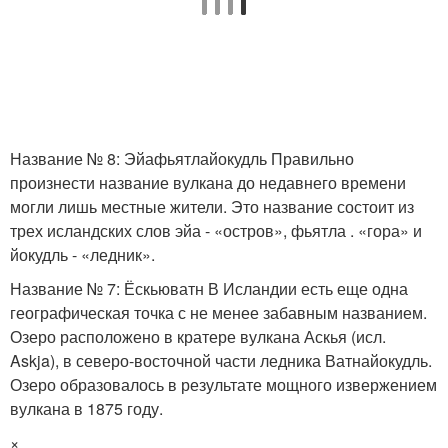
Название № 8: Эйафьятлайокудль Правильно
произнести название вулкана до недавнего времени
могли лишь местные жители. Это название состоит из
трех исландских слов эйа - «остров», фьятла . «гора» и
йокудль - «ледник».
Название № 7: Ёскьюватн В Исландии есть еще одна
географическая точка с не менее забавным названием.
Озеро расположено в кратере вулкана Аскья (исл.
Askja), в северо-восточной части ледника Ватнайокудль.
Озеро образовалось в результате мощного извержением
вулкана в 1875 году.
×