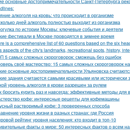
ие основные достопримечательности Санкт-Петербурга рек
dlines:
яние алкоголя на кровь: что происходит в организме
сколько дней алкоголь полностью выходит из организма
огулка по истории Москвы: ключевые события и деятели
кие фестивали в Москве проводятся в зимнее время
re is a comprehensive list of 60 questions based on the six he
s aspects of the city's landmarks, recreational spots, history, in
П 5 самых сложных скороговорок: сможешь без ошибок
оверь своё мастерство: 15 самых сложных скороговорок на
кие основные достопримечательности Ульяновска считают
кие здания считаются самыми красивыми или исторически
кой уровень алкоголя в крови разрешен за рулем
к бросить курить раз и навсегда: эффективные методы для 
стерство кофе: интересные рецепты для кофемашины
усный растворимый кофе: 3 проверенных способа
авнение уровня жизни в разных странах: где Россия
ровой рейтинг уровня населения: кто входит в топ-10
ивительные факты о мире: 50 интересных фактов о всем на