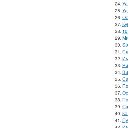
24.
Уд
25.
Уд
26.
Ос
27.
Ку
28.
10
29.
Ми
30.
Sp
31.
Сд
32.
Им
33.
Ри
34.
Ви
35.
Си
36.
По
37.
Ос
38.
По
39.
Сч
40.
Ка
41.
Пу
42.
Им