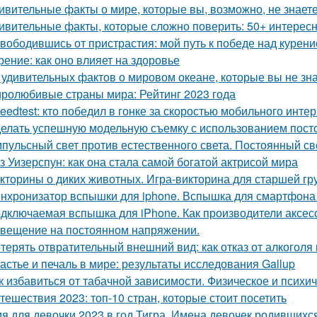
ивительные факты о мире, которые вы, возможно, не знает
ивительные факты, которые сложно поверить: 50+ интерес
вободившись от пристрастия: мой путь к победе над курен
рение: как оно влияет на здоровье
 удивительных фактов о мировом океане, которые вы не зн
ролюбивые страны мира: Рейтинг 2023 года
eedtest: кто победил в гонке за скоростью мобильного инте
елать успешную модельную съемку с использованием пост
пульсный свет против естественного света. Постоянный св
з Уизерспун: как она стала самой богатой актрисой мира
кторины о диких животных. Игра-викторина для старшей г
нхронизатор вспышки для iphone. Вспышка для смартфона G
дключаемая вспышка для iPhone. Как производители аксе
вещение на постоянном напряжении.
терять отвратительный внешний вид: как отказ от алкогол
астье и печаль в мире: результаты исследования Gallup
к избавиться от табачной зависимости. Физическое и психи
тешествия 2023: топ-10 стран, которые стоит посетить
я для девочки 2023 в год Тигра. Имена девочек родившихся