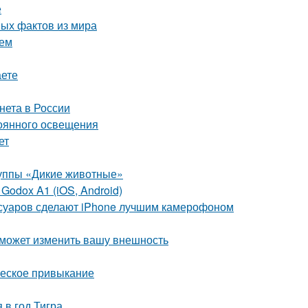
е
ных фактов из мира
ием
аете
рнета в России
оянного освещения
ет
руппы «Дикие животные»
odox A1 (iOS, Android)
ссуаров сделают iPhone лучшим камерофоном
я может изменить вашу внешность
ческое привыкание
 в год Тигра