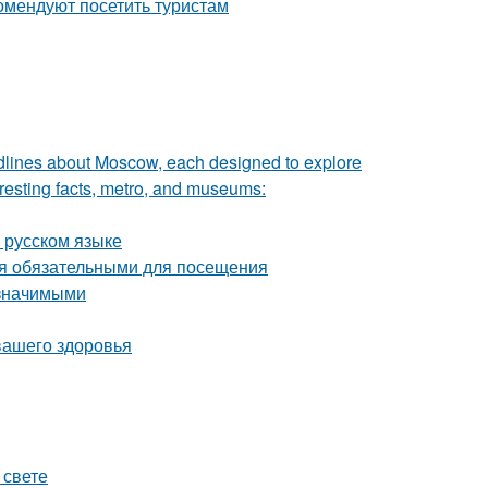
омендуют посетить туристам
adlines about Moscow, each designed to explore
teresting facts, metro, and museums:
 русском языке
ся обязательными для посещения
 значимыми
вашего здоровья
 свете