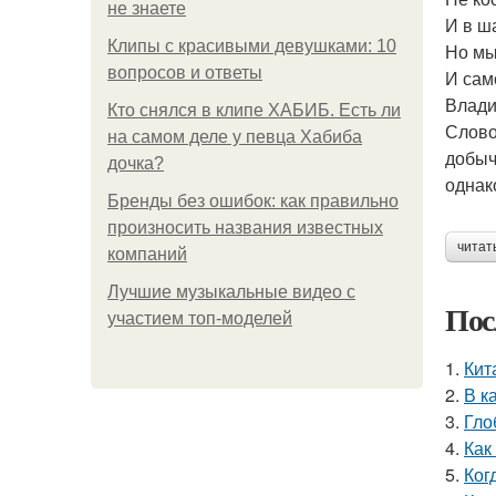
не знаете
И в ш
Клипы с красивыми девушками: 10
Но мы
вопросов и ответы
И сам
Влади
Кто снялся в клипе ХАБИБ. Есть ли
Слово
на самом деле у певца Хабиба
добыч
дочка?
однак
Бренды без ошибок: как правильно
произносить названия известных
читат
компаний
Лучшие музыкальные видео с
Пос
участием топ-моделей
1.
Кит
2.
В к
3.
Гло
4.
Как
5.
Ког