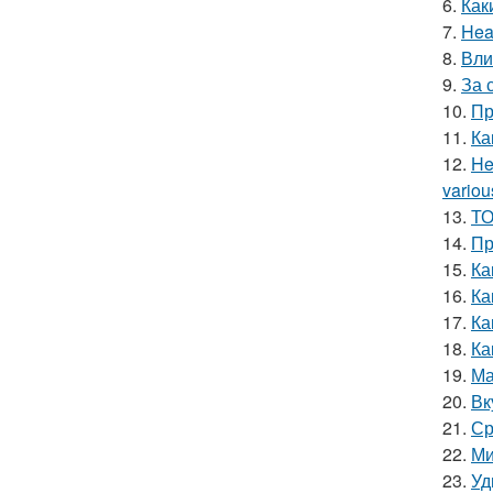
6.
Как
7.
Hea
8.
Вли
9.
За 
10.
Пр
11.
Ка
12.
He
variou
13.
ТО
14.
Пр
15.
Ка
16.
Ка
17.
Ка
18.
Ка
19.
Ма
20.
Вк
21.
Ср
22.
Ми
23.
Уд