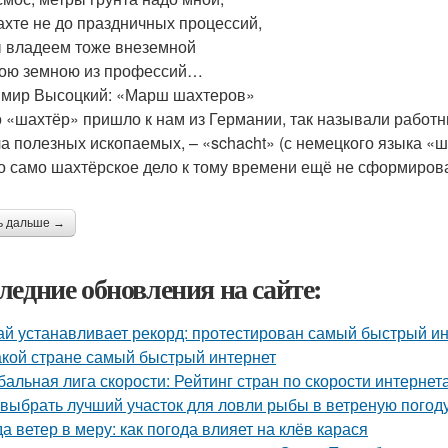
ахте не до праздничных процессий,
 владеем тоже внеземной
ою земною из профессий…
мир Высоцкий: «Марш шахтеров»
 «шахтёр» пришло к нам из Германии, так называли работн
а полезных ископаемых, – «schacht» (с немецкого языка «ш
о само шахтёрское дело к тому времени ещё не сформиров
ь дальше →
ледние обновления на сайте:
ай устанавливает рекорд: протестирован самый быстрый ин
акой стране самый быстрый интернет
бальная лига скорости: Рейтинг стран по скорости интернета
 выбрать лучший участок для ловли рыбы в ветреную погод
да ветер в меру: как погода влияет на клёв карася