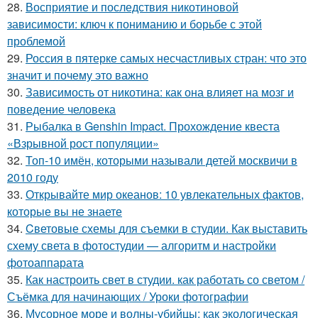
28.
Восприятие и последствия никотиновой
зависимости: ключ к пониманию и борьбе с этой
проблемой
29.
Россия в пятерке самых несчастливых стран: что это
значит и почему это важно
30.
Зависимость от никотина: как она влияет на мозг и
поведение человека
31.
Рыбалка в Genshin Impact. Прохождение квеста
«Взрывной рост популяции»
32.
Топ-10 имён, которыми называли детей москвичи в
2010 году
33.
Открывайте мир океанов: 10 увлекательных фактов,
которые вы не знаете
34.
Cветовые схемы для съемки в студии. Как выставить
схему света в фотостудии — алгоритм и настройки
фотоаппарата
35.
Как настроить свет в студии. как работать со светом /
Съёмка для начинающих / Уроки фотографии
36.
Мусорное море и волны-убийцы: как экологическая