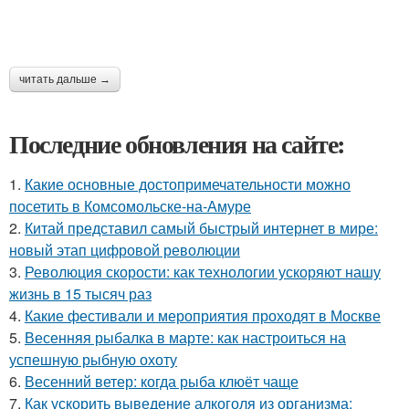
читать дальше →
Последние обновления на сайте:
1.
Какие основные достопримечательности можно
посетить в Комсомольске-на-Амуре
2.
Китай представил самый быстрый интернет в мире:
новый этап цифровой революции
3.
Революция скорости: как технологии ускоряют нашу
жизнь в 15 тысяч раз
4.
Какие фестивали и мероприятия проходят в Москве
5.
Весенняя рыбалка в марте: как настроиться на
успешную рыбную охоту
6.
Весенний ветер: когда рыба клюёт чаще
7.
Как ускорить выведение алкоголя из организма: