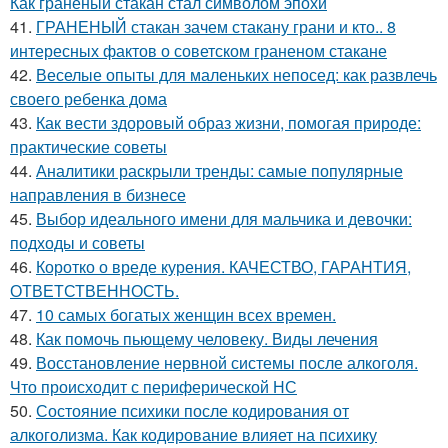
Как граненый стакан стал символом эпохи
41.
ГРАНЕНЫЙ стакан зачем стакану грани и кто.. 8
интересных фактов о советском граненом стакане
42.
Веселые опыты для маленьких непосед: как развлечь
своего ребенка дома
43.
Как вести здоровый образ жизни, помогая природе:
практические советы
44.
Аналитики раскрыли тренды: самые популярные
направления в бизнесе
45.
Выбор идеального имени для мальчика и девочки:
подходы и советы
46.
Коротко о вреде курения. КАЧЕСТВО, ГАРАНТИЯ,
ОТВЕТСТВЕННОСТЬ.
47.
10 самых богатых женщин всех времен.
48.
Как помочь пьющему человеку. Виды лечения
49.
Восстановление нервной системы после алкоголя.
Что происходит с периферической НС
50.
Состояние психики после кодирования от
алкоголизма. Как кодирование влияет на психику