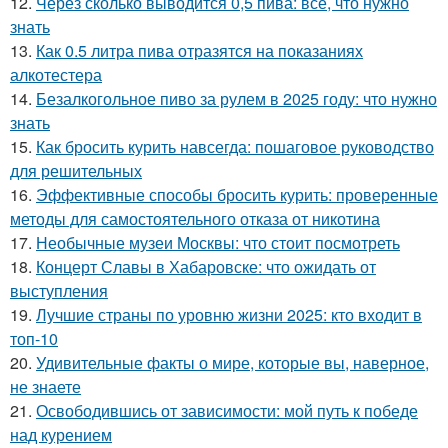
12.
Через сколько выводится 0,5 пива: всё, что нужно
знать
13.
Как 0.5 литра пива отразятся на показаниях
алкотестера
14.
Безалкогольное пиво за рулем в 2025 году: что нужно
знать
15.
Как бросить курить навсегда: пошаговое руководство
для решительных
16.
Эффективные способы бросить курить: проверенные
методы для самостоятельного отказа от никотина
17.
Необычные музеи Москвы: что стоит посмотреть
18.
Концерт Славы в Хабаровске: что ожидать от
выступления
19.
Лучшие страны по уровню жизни 2025: кто входит в
топ-10
20.
Удивительные факты о мире, которые вы, наверное,
не знаете
21.
Освободившись от зависимости: мой путь к победе
над курением