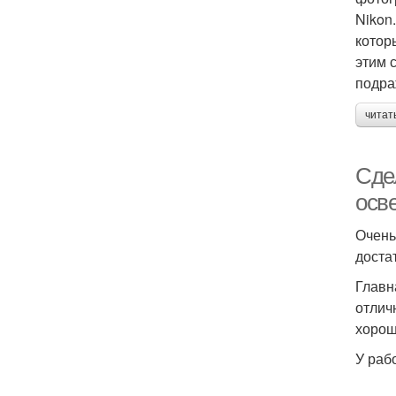
Nikon
котор
этим 
подра
читат
Сде
осв
Очень
доста
Главн
отлич
хорош
У раб