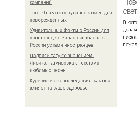
Нов
компаний
свет
Топ-10 самых популярных имён для
новорожденных
В кот
делам
Удивительные факты о России для
писал
иностранцев. Забавные факты о
пожал
России устами иностранцев
Надписи тату со значением.
Лирика: татуировка с текстами
любимых песен
Курение и его последствия: как оно
влияет на ваше здоровье