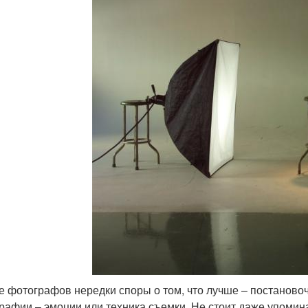
е фотографов нередки споры о том, что лучше – постаново
рафии – эмоции или техника съемки. Не стоит даже упомина