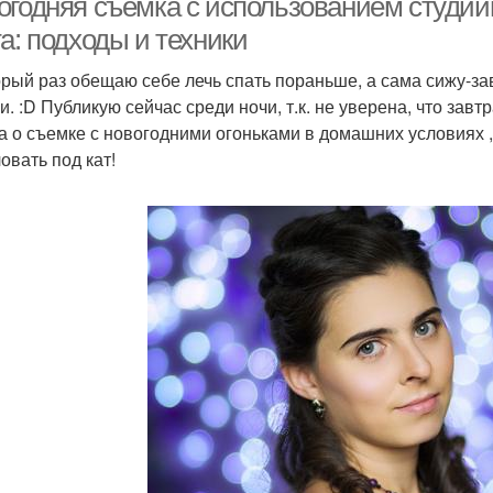
огодняя съемка с использованием студи
а: подходы и техники
орый раз обещаю себе лечь спать пораньше, а сама сижу-з
и. :D Публикую сейчас среди ночи, т.к. не уверена, что зав
а о съемке с новогодними огоньками в домашних условиях ,
овать под кат!