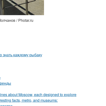
олчанов / Photar.ru
но знать каждому рыбаку
о
тренды
dlines about Moscow, each designed to explore
teresting facts, metro, and museums:
терство