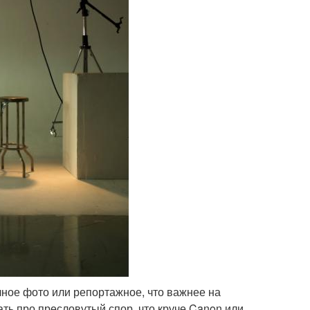
чное фото или репортажное, что важнее на
ть про пресловутый спор, что круче Canon или