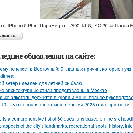
на iPhone 8 Plus. Параметры: 1/500, f/1.8, ISO 20. © Павел М
ь дальше →
ледние обновления на сайте:
ему не клюет в Восточный: 5 главных причин, которые нуж
dlines:
ой ветер идеален для летней рыбалки
ие архитектурные стили представлены в Москве
лько алкоголь держится в крови и моче: полное руководств
-10 самых популярных имён в России 2025 года: прогноз и 
e is a comprehensive list of 60 questions based on the six hea
s aspects of the city's landmarks, recreational spots, history, in
-14 самых сложных скороговорок в мире: проверь своё мас