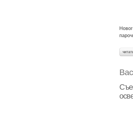
Новог
парочк
читат
Вас
Съе
осв