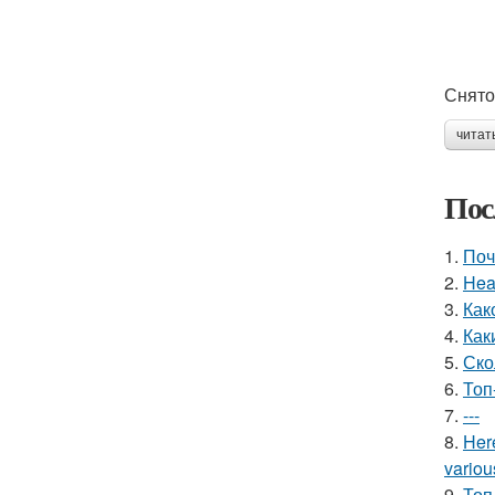
Снято 
читат
Пос
1.
Поч
2.
Hea
3.
Как
4.
Как
5.
Ско
6.
Топ
7.
---
8.
Her
variou
9.
Топ