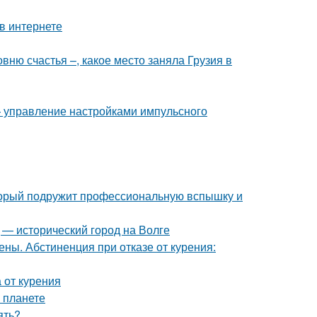
 в интернете
овню счастья –, какое место заняла Грузия в
— управление настройками импульсного
оторый подружит профессиональную вспышку и
 — исторический город на Волге
ены. Абстиненция при отказе от курения:
а от курения
 планете
ять?