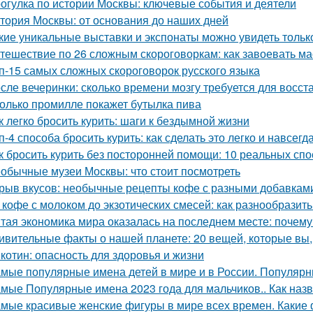
огулка по истории Москвы: ключевые события и деятели
тория Москвы: от основания до наших дней
кие уникальные выставки и экспонаты можно увидеть тольк
тешествие по 26 сложным скороговоркам: как завоевать ма
п-15 самых сложных скороговорок русского языка
сле вечеринки: сколько времени мозгу требуется для восст
олько промилле покажет бутылка пива
к легко бросить курить: шаги к бездымной жизни
п-4 способа бросить курить: как сделать это легко и навсегд
к бросить курить без посторонней помощи: 10 реальных сп
обычные музеи Москвы: что стоит посмотреть
рыв вкусов: необычные рецепты кофе с разными добавкам
 кофе с молоком до экзотических смесей: как разнообразит
тая экономика мира оказалась на последнем месте: почему
ивительные факты о нашей планете: 20 вещей, которые вы,
котин: опасность для здоровья и жизни
мые популярные имена детей в мире и в России. Популярн
мые Популярные имена 2023 года для мальчиков.. Как назв
мые красивые женские фигуры в мире всех времен. Какие