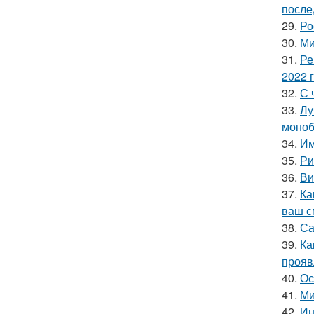
после
29.
Ро
30.
Ми
31.
Ре
2022 
32.
С 
33.
Лу
моноб
34.
Им
35.
Ри
36.
Ви
37.
Ка
ваш с
38.
Са
39.
Ка
прояв
40.
Ос
41.
Ми
42.
Ин