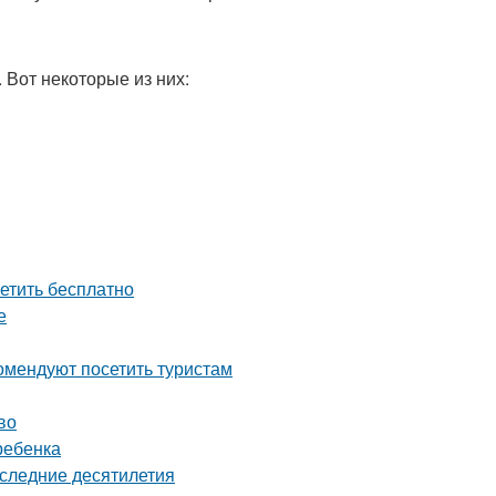
 Вот некоторые из них:
етить бесплатно
е
омендуют посетить туристам
во
ребенка
оследние десятилетия