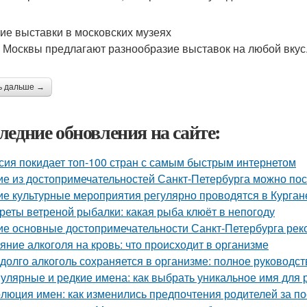
ие выставки в московских музеях
 Москвы предлагают разнообразие выставок на любой вкус.
ь дальше →
ледние обновления на сайте:
сия покидает топ-100 стран с самым быстрым интернетом
ие из достопримечательностей Санкт-Петербурга можно пос
ие культурные мероприятия регулярно проводятся в Курган
реты ветреной рыбалки: какая рыба клюёт в непогоду
ие основные достопримечательности Санкт-Петербурга рек
яние алкоголя на кровь: что происходит в организме
 долго алкоголь сохраняется в организме: полное руководст
улярные и редкие имена: как выбрать уникальное имя для 
люция имен: как изменились предпочтения родителей за п