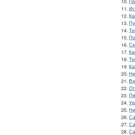
10.
Пр
11.
Ис
12.
Ка
13.
Пу
14.
То
15.
По
16.
Ск
17.
Ка
18.
То
19.
Ка
20.
Не
21.
Вз
22.
От
23.
Пя
24.
Уд
25.
Ни
26.
Са
27.
Са
28.
Са