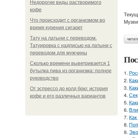
Недорогие виды растворимого
кофе
Текущ
Что происходит с организмом во
Музеи
время курения сигарет
Тату на латыни с переводом.
читат
Татуировка с надписью на латыни с
переводом для мужчины
Пос
Сколько времени выветривается 1
бутылка пива из организма: полное
1.
Рос
руководство
2.
Как
3.
Как
От эспрессо до колд брю: история
4.
Сек
кофе и его различных вариантов
5.
Как
6.
Вли
7.
Как
8.
Поп
9.
Эво