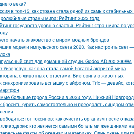
днего века?
ссия в топ-15: как страна стала одной из самых стабильных
ролюбивые страны мира: Рейтинг 2023 года
йтинг государств уровню счастья. Рейтинг стран мира по ур
году
чего начать знакомство с миром модных брендов
чшие модели импульсного света 2023. Как настроить свет 
лока
пульсный свет для домашней студии. Godox AD200 200Ws
з Уизерспун: как она стала самой богатой актрисой мира
кторина о животных с ответами. Викторина о животных
к синхронизировать вспышку с айфоном. Tric — девайс, к
мартфон
мые большие города России в 2023 году. Нижний Новгород
к бросить курить самостоятельно и преодолеть синдром отм
ления
вободиться от токсинов: как очистить организм после отказ
ллиардерки: кто является самыми богатыми женщинами на
тересные факты об океанах и материках. Один океан или п