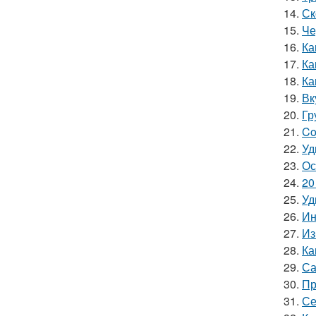
14.
Ск
15.
Че
16.
Ка
17.
Ка
18.
Ка
19.
Вк
20.
Гр
21.
Co
22.
Уд
23.
Ос
24.
20
25.
Уд
26.
Ин
27.
Из
28.
Ка
29.
Са
30.
Пр
31.
Се