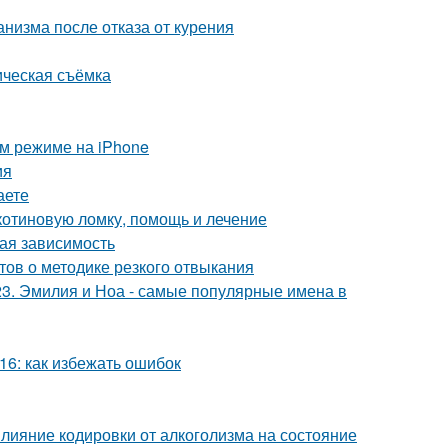
низма после отказа от курения
ическая съёмка
ом режиме на iPhone
ия
аете
икотиновую ломку, помощь и лечение
вая зависимость
стов о методике резкого отвыкания
23. Эмилия и Ноа - самые популярные имена в
16: как избежать ошибок
Влияние кодировки от алкоголизма на состояние