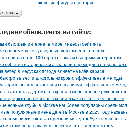
ь дальше →
ледние обновления на сайте:
ый быстрый интернет в мире: лидеры рейтинга
ие современные культурные центры есть в городе
сия вошла в топ-100 стран с самым быстрым интернетом
ие события исторического значения проходили на Красной
да ветер в меру: как погода влияет на клёв карася
 быстро вывести алкоголь из крови: эффективные методы
 ускорить вывод алкоголя из организма: эффективные мето
лько алкоголь держится в крови и моче: полное руководств
лько держится алкоголь в крови и как его быстрее вывести
кие ночные клубы в Москве наиболее популярны среди мо
мые популярные имена детей в Москве в 2025 году назван
сле вечеринки: сколько времени мозгу требуется для восст
и бутылки пива накануне вечером: что ждет вас утром