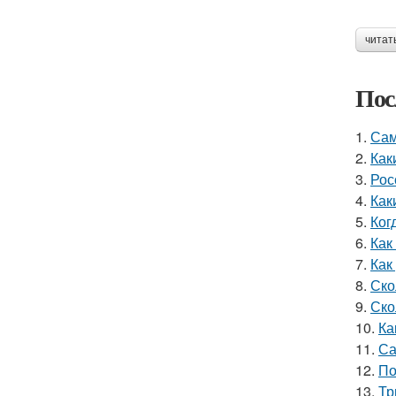
читат
Пос
1.
Сам
2.
Как
3.
Рос
4.
Как
5.
Ког
6.
Как
7.
Как
8.
Ско
9.
Ско
10.
Ка
11.
Са
12.
По
13.
Тр