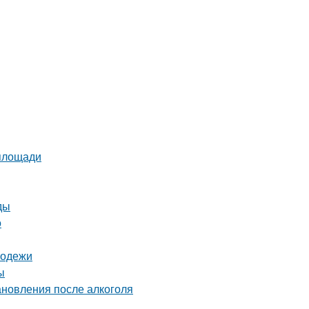
 площади
ды
о
лодежи
ы
ановления после алкоголя