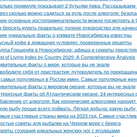
олько промилле показывает 2 бутылки пива: Рассказываем
рез сколько можно садиться за руль после алкоголя: безоп
кие основные достопримечательности можно посмотреть в
к бросить курить правильно: полное руководство для начи
кие уникальные факты о климате Новосибирска известны
усный кофе в домашних условиях: проверенные рецепты
уппа Горшенёв в Новосибирске: афиша и секреты предсто
st of Living Index by Country 2025: A Comprehensive Analysis
ивительные факты о мире, которые вы не знали
вободите себя от пристрастия: путеводитель по прекращен
 самых популярных в России имен. Самые популярные женс
ивительные факты о мировом океане, которые вы не знали
тересные факты об Атлантическом океане. 24 интересных 
бавление от алкоголя: Как хронические алкоголики находят
кую рыбу проще всего поймать. Лёгкая добыча: какую рыбу
мые счастливые страны мира на 2023 год. Самые счастлив
остые советы для рыбалки на Черном море с берега
креты создания идеальных женских ног с ягодицами