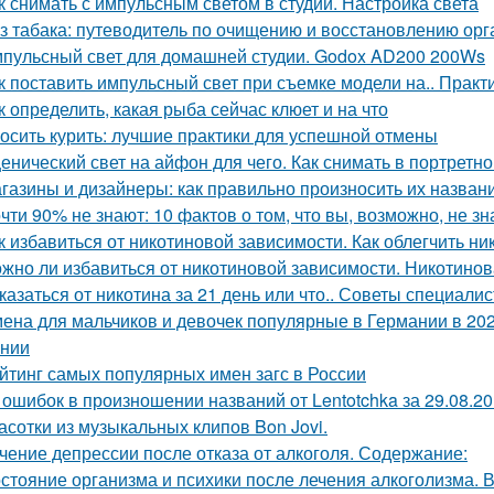
к снимать с импульсным светом в студии. Настройка света
з табака: путеводитель по очищению и восстановлению орга
пульсный свет для домашней студии. Godox AD200 200Ws
к поставить импульсный свет при съемке модели на.. Практ
к определить, какая рыба сейчас клюет и на что
осить курить: лучшие практики для успешной отмены
енический свет на айфон для чего. Как снимать в портретн
газины и дизайнеры: как правильно произносить их назван
чти 90% не знают: 10 фактов о том, что вы, возможно, не зн
к избавиться от никотиновой зависимости. Как облегчить н
жно ли избавиться от никотиновой зависимости. Никотино
казаться от никотина за 21 день или что.. Советы специали
ена для мальчиков и девочек популярные в Германии в 20
нии
йтинг самых популярных имен загс в России
 ошибок в произношении названий от Lentotchka за 29.08.20
асотки из музыкальных клипов Bon Jovi.
чение депрессии после отказа от алкоголя. Содержание:
стояние организма и психики после лечения алкоголизма. 