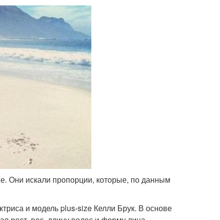
е. Они искали пропорции, которые, по данным
триса и модель plus-size Келли Брук. В основе
я рост, вес, длину волос и форму лица.