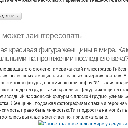
ь дальше →
 может заинтересовать
ая красивая фигура женщины в мире. Ка
альными на протяжении последнего века
але двадцатого столетия американский иллюстратор Гибсо
вых, роскошных женщин в изысканных вечерних платьях. Ес
тип женской фигуры, напоминающий цифру *8*. Талия подче
яются бедра и грудь. Такие красивые фигуры женщин и ста
л звездный час женской фигуры с плоской грудью, узкими б
стка. Женщины, подражая фотографиям с такими героинями
исимость, право быть личностью.Тип подростка не мог быт
 хотелось выглядеть женственно, привлекательно.