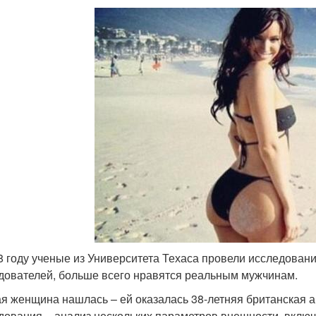
8 году ученые из Университета Техаса провели исследовани
дователей, больше всего нравятся реальным мужчинам.
ая женщина нашлась – ей оказалась 38-летняя британская ак
дования – анализ нескольких параметров внешности, включа