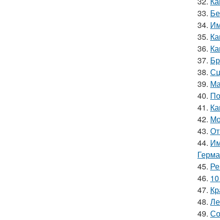
32.
Ка
33.
Бе
34.
Им
35.
Ка
36.
Ка
37.
Бр
38.
Сц
39.
Ма
40.
По
41.
Ка
42.
Мо
43.
От
44.
Им
Герма
45.
Ре
46.
10
47.
Кр
48.
Ле
49.
Со