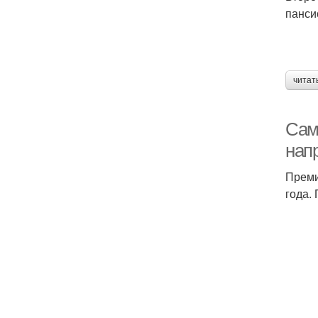
панси
читат
Сам
нап
Преми
года.