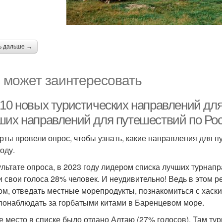
ь дальше →
 может заинтересовать
10 новых туристических направлений для 
ших направлений для путешествий по Росс
рты провели опрос, чтобы узнать, какие направления ​​для
году.
ультате опроса, в 2023 году лидером списка лучших турнап
и свои голоса 28% человек. И неудивительно! Ведь в этом 
ом, отведать местные морепродукты, познакомиться с хаски
понаблюдать за горбатыми китами в Баренцевом море.
е место в списке было отдано Алтаю (27% голосов). Там тур