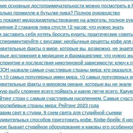
кие основные достопримечательности можно посмотреть в
олько промилле в бутылке пива? Полное руководство
о покажет медосвидетельствование на алкоголь: полное ру
ияние 2 стаканов пива спустя 12 часов: что нужно знать
к заставить себя хотеть бросить курить: практические совет
спериментируйте с вкусами: необычные рецепты кофе для
ивительные факты о мире, которые вы, возможно, не знает
вые достижения в медицине и фармацевтике: что нужно зн
сприятие и последствия никотиновой зависимости: ключ к 
ООН назвали самые счастливые страны мира: кто оказался
п 10 самых популярных имен мира. 10 самых популярных и
ивительные факты о мировом океане, которые вы не знали
кую рыбу сложнее всего поймать и какую легче всего. Каку
йтинг стран с самым счастливым населением. Самые счас
ролюбивые страны мира: Рейтинг 2023 года
авим свет в студии. 9 схем света для студийной съемки
удивительных способов приготовить кофе. Кофе-брейк: 6 
кое бывает студийное оборудование и каковы его особенно