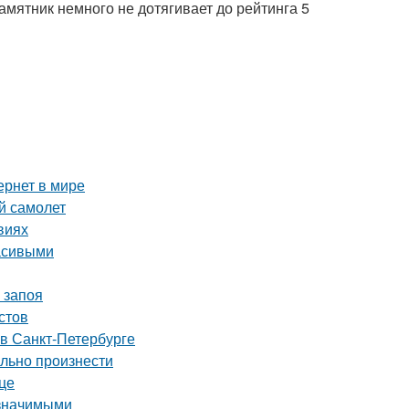
амятник немного не дотягивает до рейтинга 5
ернет в мире
й самолет
виях
асивыми
 запоя
стов
 в Санкт-Петербурге
ильно произнести
це
 значимыми