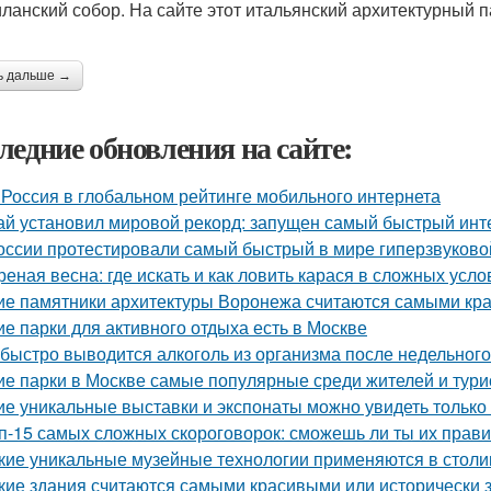
иланский собор. На сайте этот итальянский архитектурный п
ь дальше →
ледние обновления на сайте:
 Россия в глобальном рейтинге мобильного интернета
ай установил мировой рекорд: запущен самый быстрый инт
оссии протестировали самый быстрый в мире гиперзвуково
реная весна: где искать и как ловить карася в сложных усло
ие памятники архитектуры Воронежа считаются самыми кр
ие парки для активного отдыха есть в Москве
 быстро выводится алкоголь из организма после недельного
ие парки в Москве самые популярные среди жителей и тури
ие уникальные выставки и экспонаты можно увидеть только
п-15 самых сложных скороговорок: сможешь ли ты их прав
кие уникальные музейные технологии применяются в столи
кие здания считаются самыми красивыми или исторически