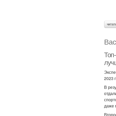
читат
Вас
Топ-
луч
Экспе
2023 
В рез
отдал
спорт
даже 
Второ