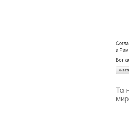
Согла
и Рим
Вот к
читат
Топ
мир