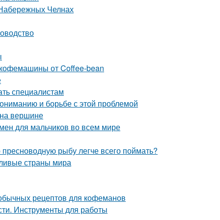
 Набережных Челнах
ководство
ы
 кофемашины от Coffee-bean
е
ать специалистам
пониманию и борьбе с этой проблемой
 на вершине
мен для мальчиков во всем мире
ю пресноводную рыбу легче всего поймать?
тливые страны мира
необычных рецептов для кофеманов
сти. Инструменты для работы