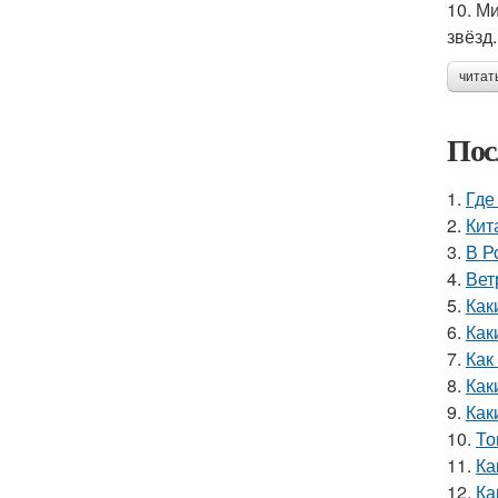
10. М
звёзд.
читат
Пос
1.
Где
2.
Кит
3.
В Р
4.
Вет
5.
Как
6.
Как
7.
Как
8.
Как
9.
Как
10.
То
11.
Ка
12.
Ка