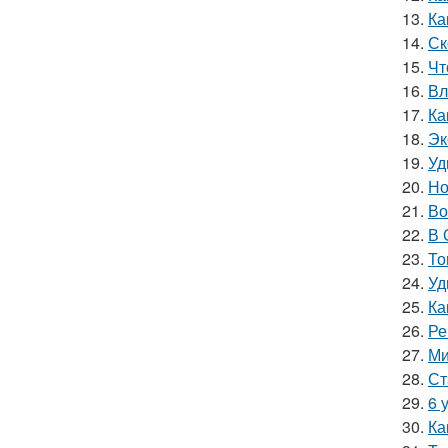
13.
Ка
14.
Ск
15.
Чт
16.
Вл
17.
Ка
18.
Эк
19.
Уд
20.
Но
21.
Во
22.
В 
23.
То
24.
Уд
25.
Ка
26.
Ре
27.
Ми
28.
Ст
29.
6 
30.
Ка