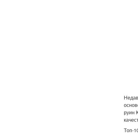
Недав
основ
руин 
качес
Топ-1