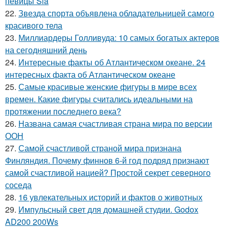
певицы Sia
22.
Звезда спорта объявлена обладательницей самого
красивого тела
23.
Миллиардеры Голливуда: 10 самых богатых актеров
на сегодняшний день
24.
Интересные факты об Атлантическом океане. 24
интересных факта об Атлантическом океане
25.
Самые красивые женские фигуры в мире всех
времен. Какие фигуры считались идеальными на
протяжении последнего века?
26.
Названа самая счастливая страна мира по версии
ООН
27.
Самой счастливой страной мира признана
Финляндия. Почему финнов 6-й год подряд признают
самой счастливой нацией? Простой секрет северного
соседа
28.
16 увлекательных историй и фактов о животных
29.
Импульсный свет для домашней студии. Godox
AD200 200Ws