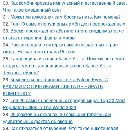
30.
Как комбинировать импульсный и естественный свет.
Что такое смешанный свет
31.
Может ли алкоголик сам бросить пить. Как помочь?
32.
Топ-10 самых популярных имён для новорожденных
33.
Время прохождения абстинентного синдрома после
отказа от курения: факты и мифы
34.
Россия вошла в пятерку самых несчастных стран
мира.. Несчастная страна Россия
35.
Танцовщица из клипа Канье Уэста. Почему весь мир
сходит с ума от танцовщицы из клипа Канье Уэста
Тейаны Тейлор?
36.
Комплекты постоянного света Falcon Eyes. С
КАКИМИ ИСТОЧНИКАМИ СВЕТА ВЫБИРАТЬ
КОМПЛЕКТ?
37.
Топ 20 самых населенных городов мира. Top 20 Most
Populated Cities In The World 2023
38.
20 фактов об океанах. 20 самых интересных и
удивительных фактов об океане
39.
Как отказаться от курения. Что такое никотиновая