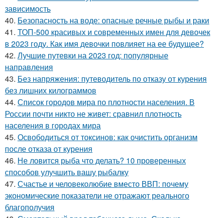
зависимость
40.
Безопасность на воде: опасные речные рыбы и раки
41.
ТОП-500 красивых и современных имен для девочек
в 2023 году. Как имя девочки повлияет на ее будущее?
42.
Лучшие путевки на 2023 год: популярные
направления
43.
Без напряжения: путеводитель по отказу от курения
без лишних килограммов
44.
Список городов мира по плотности населения. В
России почти никто не живет: сравнил плотность
населения в городах мира
45.
Освободиться от токсинов: как очистить организм
после отказа от курения
46.
Не ловится рыба что делать? 10 проверенных
способов улучшить вашу рыбалку
47.
Счастье и человеколюбие вместо ВВП: почему
экономические показатели не отражают реального
благополучия