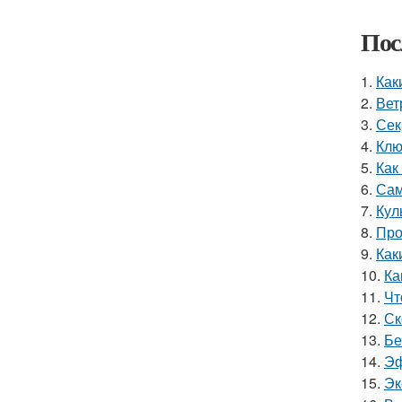
Пос
1.
Как
2.
Вет
3.
Сек
4.
Клю
5.
Как
6.
Сам
7.
Кул
8.
Про
9.
Как
10.
Ка
11.
Чт
12.
Ск
13.
Бе
14.
Эф
15.
Эк