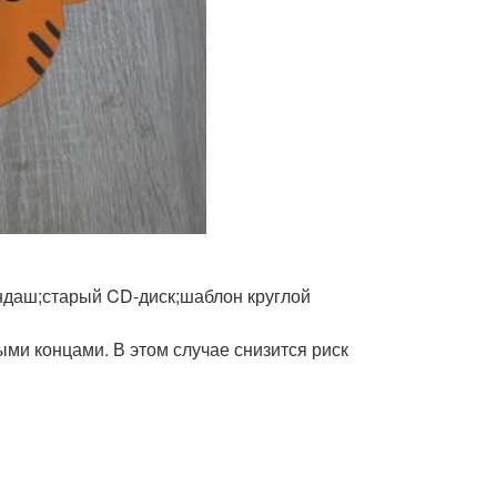
андаш;старый CD-диск;шаблон круглой
ыми концами. В этом случае снизится риск