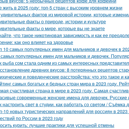
рыв вкусов: 5 необычных рецептов кофе для кофейни
е жить в 2025 году: топ-5 стран с высоким уровнем жизни
 удивительных фактов из мировой истории, которые измени
ивительные факты о природе, истории и культуре
ивительные факты о мире, которые вы не знаете
найте, что такое никотиновая зависимость и как ее преодол
рение: как оно влияет на здоровье
п 10 самых популярных имен для мальчиков и девочек в 20
 самых популярных имен для мальчиков и девочек. Популя
к рыба сом стала одним из самых интересных представите
сстановление древних вкусов: 8 потерянных рецептов стар
ихические и поведенческие расстройства: что это такое и к
йтинг самых богатых и бедных стран мира в 2023 году. Рей
мая счастливая страна в мире в 2023 году. Самая счастли
асивые современные женские имена для девочек. Русские 
к настроить свет в студии. как работать со светом / Съёмк
п-10 новых туристических направлений для россиян в 2023 
ествий по России в 2023 году
осить курить: лучшие практики для успешной отмены