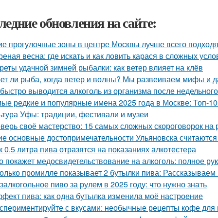
ледние обновления на сайте:
ие прогулочные зоны в центре Москвы лучше всего подходя
реная весна: где искать и как ловить карася в сложных усло
реты удачной зимней рыбалки: как ветер влияет на клёв
ет ли рыба, когда ветер и волны? Мы развеиваем мифы и 
 быстро выводится алкоголь из организма после недельного
ые редкие и популярные имена 2025 года в Москве: Топ-10
ьтура Уфы: традиции, фестивали и музеи
верь своё мастерство: 15 самых сложных скороговорок на 
ие основные достопримечательности Ульяновска считаютс
к 0.5 литра пива отразятся на показаниях алкотестера
о покажет медосвидетельствование на алкоголь: полное ру
олько промилле показывает 2 бутылки пива: Рассказываем
залкогольное пиво за рулем в 2025 году: что нужно знать
фект пива: как одна бутылка изменила моё настроение
спериментируйте с вкусами: необычные рецепты кофе для