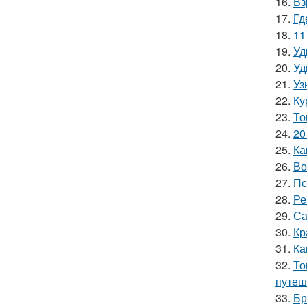
16.
Вз
17.
Гд
18.
11
19.
Уд
20.
Уд
21.
Уз
22.
Ку
23.
То
24.
20
25.
Ка
26.
Во
27.
Пс
28.
Ре
29.
Са
30.
Кр
31.
Ка
32.
То
путеш
33.
Бр