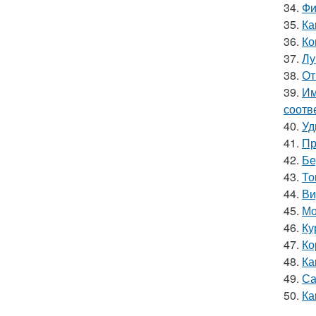
34.
Фи
35.
Ка
36.
Ко
37.
Лу
38.
От
39.
Им
соотв
40.
Уд
41.
Пр
42.
Бе
43.
То
44.
Ви
45.
Мо
46.
Ку
47.
Ко
48.
Ка
49.
Са
50.
Ка