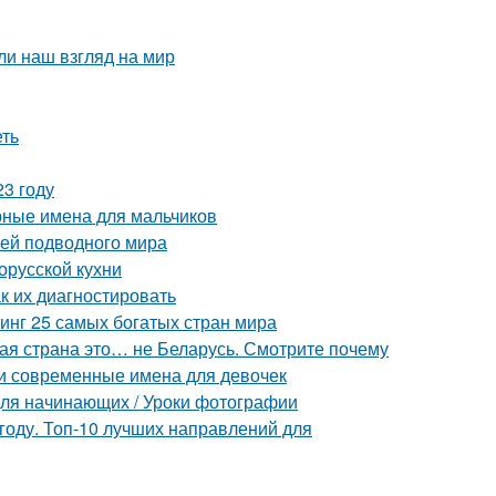
ли наш взгляд на мир
еть
23 году
рные имена для мальчиков
лей подводного мира
орусской кухни
ак их диагностировать
тинг 25 самых богатых стран мира
вая страна это… не Беларусь. Смотрите почему
и современные имена для девочек
а для начинающих / Уроки фотографии
году. Топ-10 лучших направлений для