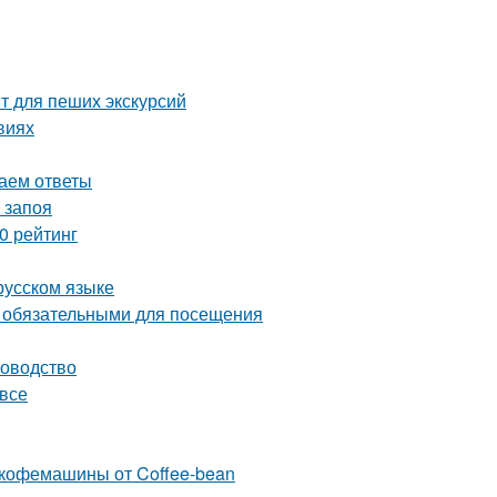
т для пеших экскурсий
виях
даем ответы
 запоя
0 рейтинг
русском языке
я обязательными для посещения
ководство
 все
 кофемашины от Coffee-bean