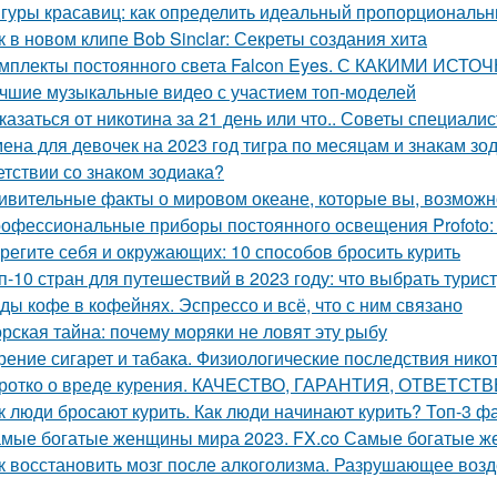
гуры красавиц: как определить идеальный пропорциональ
к в новом клипе Bob Sinclar: Секреты создания хита
мплекты постоянного света Falcon Eyes. С КАКИМИ И
чшие музыкальные видео с участием топ-моделей
казаться от никотина за 21 день или что.. Советы специали
ена для девочек на 2023 год тигра по месяцам и знакам зод
етствии со знаком зодиака?
ивительные факты о мировом океане, которые вы, возможно
офессиональные приборы постоянного освещения Profoto:
регите себя и окружающих: 10 способов бросить курить
п-10 стран для путешествий в 2023 году: что выбрать турис
ды кофе в кофейнях. Эспрессо и всё, что с ним связано
рская тайна: почему моряки не ловят эту рыбу
рение сигарет и табака. Физиологические последствия нико
ротко о вреде курения. КАЧЕСТВО, ГАРАНТИЯ, ОТВЕТСТ
к люди бросают курить. Как люди начинают курить? Топ-3 ф
мые богатые женщины мира 2023. FX.co Самые богатые 
к восстановить мозг после алкоголизма. Разрушающее возде