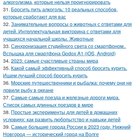
алкоголизма, которые нельзя проигнорировать
31.
Бросить пить алкоголь: 10 реальных способов,
которые сработают для вас
32.
Занимательные вопросы о животных с ответами для
детей. Интеллектуальная викторина с ответами для
учащихся начальной школы. Животные
33.
Синхронизация студийного света со смартфоном..
Вспышка для смартфона Godox A1 (iOS, Android)
34.
2023: самые счастливые страны мира
35.
Какой самый эффективный способ бросить курить.
Ищем лучший способ бросить курить
36.
Морские путешественники и рыбалка: почему они не
ловили рыбу в океане
37.
Самые-самые поезда и железные дороги мира.
Список самых длинных поездов в мире
38.
Простые эксперименты для детей в домашних
условиях: как развить любопытство и навыки детей
39.
Самые большие города России в 2023 году. Нижний
Новгород — исторический город на Волге