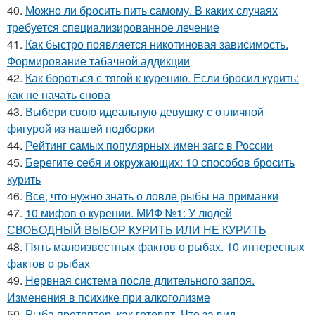
40.
Можно ли бросить пить самому. В каких случаях
требуется специализированное лечение
41.
Как быстро появляется никотиновая зависимость.
Формирование табачной аддикции
42.
Как бороться с тягой к курению. Если бросил курить:
как не начать снова
43.
Выбери свою идеальную девушку с отличной
фигурой из нашей подборки
44.
Рейтинг самых популярных имен загс в России
45.
Берегите себя и окружающих: 10 способов бросить
курить
46.
Все, что нужно знать о ловле рыбы на приманки
47.
10 мифов о курении. МИФ №1: У людей
СВОБОДНЫЙ ВЫБОР КУРИТЬ ИЛИ НЕ КУРИТЬ
48.
Пять малоизвестных фактов о рыбах. 10 интересных
фактов о рыбах
49.
Нервная система после длительного запоя.
Изменения в психике при алкоголизме
50.
Рыба протоптер, как готовят. Что за вид