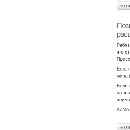
читат
Позн
рас
Ребят
что о
Присо
Есть 
мира 
Больш
на зн
внима
AdMe.
читат