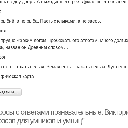
шь в одну дверь, А выходишь из трех. Думаешь, что вышел,
р
 рыбий, а не рыба. Пасть с клыками, а не зверь.
дил
 трудно жарким летом Пробежать его атлетам. Много долгих
ок, назван он Древним словом…
фон
 есть – ехать нельзя, Земля есть – пахать нельзя, Луга есть
афическая карта
ь дальше →
росы с ответами познавательные. Виктори
росов для умников и умниц"