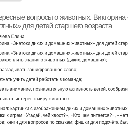
ересные вопросы о животных. Викторина 
отных» для детей старшего возраста
чева Елена
рина «Знатоки диких и домашних животных» для детей стар
рина «Знатоки диких и домашних животных» для детей стар
 закреплять знания о животных (диких, домашних);
 разгадывать зашифрованное слово;
лжать учить детей работать в команде;
вать внимание, познавательную активность детей, сообрази
тывать интерес к миру животных.
иал: картинки с изображением диких и домашних животных 
чки к играм «Угадай, чей хвост?», «Кто чем питается?», «Ч
ов; книги для вопросов по сказкам; фишки для подсчёта ба