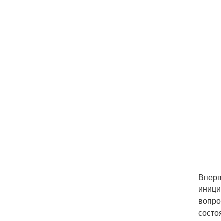
Вперв
иници
вопро
состо