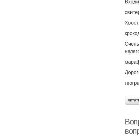
Входи
свите
Хвост
кроко
Очень
нелег
мара
Дорога
геогр
читат
Воп
воп