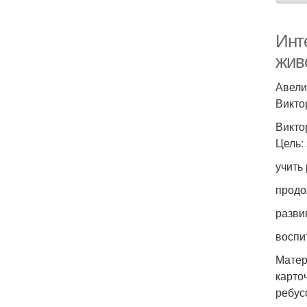
Инт
жив
Авели
Викто
Викто
Цель:
учить
продо
разви
воспи
Матер
карто
ребус