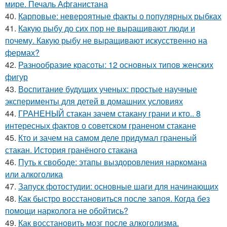
мире. Печаль Афганистана
40.
Карповые: невероятные факты о популярных рыбках
41.
Какую рыбу до сих пор не выращивают люди и
почему. Какую рыбу не выращивают искусственно на
фермах?
42.
Разнообразие красоты: 12 основных типов женских
фигур
43.
Воспитание будущих ученых: простые научные
эксперименты для детей в домашних условиях
44.
ГРАНЕНЫЙ стакан зачем стакану грани и кто.. 8
интересных фактов о советском граненом стакане
45.
Кто и зачем на самом деле придумал граненый
стакан. История гранёного стакана
46.
Путь к свободе: этапы выздоровления наркомана
или алкоголика
47.
Запуск фотостудии: основные шаги для начинающих
48.
Как быстро восстановиться после запоя. Когда без
помощи нарколога не обойтись?
49.
Как восстановить мозг после алкоголизма.