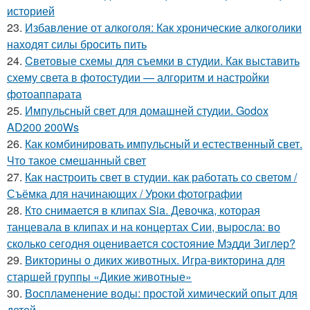
историей
23.
Избавление от алкоголя: Как хронические алкоголики
находят силы бросить пить
24.
Cветовые схемы для съемки в студии. Как выставить
схему света в фотостудии — алгоритм и настройки
фотоаппарата
25.
Импульсный свет для домашней студии. Godox
AD200 200Ws
26.
Как комбинировать импульсный и естественный свет.
Что такое смешанный свет
27.
Как настроить свет в студии. как работать со светом /
Съёмка для начинающих / Уроки фотографии
28.
Кто снимается в клипах Sia. Девочка, которая
танцевала в клипах и на концертах Сии, выросла: во
сколько сегодня оценивается состояние Мэдди Зиглер?
29.
Викторины о диких животных. Игра-викторина для
старшей группы «Дикие животные»
30.
Воспламенение воды: простой химический опыт для
детей