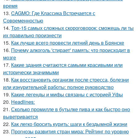
время
13.
CAGMO: Где Классика Встречается с
Современностью
14.
Топ-15 самых сложных скороговорок: сможешь ли ты
их правильно произнести
15.
Как лучше всего провести летний день в Брянске
16.
Почему алкоголь 'стирает' память: что происходит в
мозге
17.
Какие здания считаются самыми красивыми или
исторически значимыми
18.
Как восстановить организм после стресса, болезни
или изнурительной работы: полное руководство
19.
Какие легенды и мифы связаны с историей Уфы
20.
Headlines:
21.
Сколько промилле в бутылке пива и как быстро оно
выветривается
22.
Как легко бросить курить: шаги к бездымной жизни
23.
Прогнозы развития стран мира: Рейтинг по уровню