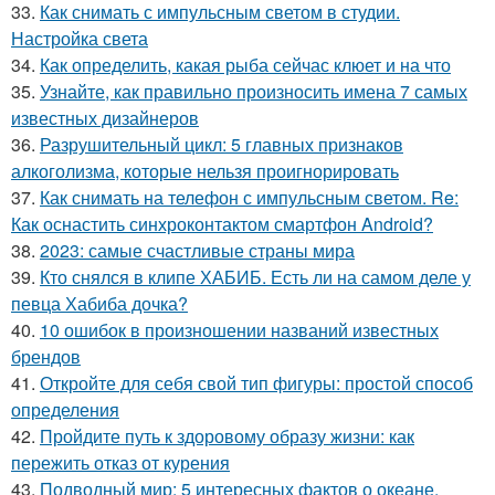
33.
Как снимать с импульсным светом в студии.
Настройка света
34.
Как определить, какая рыба сейчас клюет и на что
35.
Узнайте, как правильно произносить имена 7 самых
известных дизайнеров
36.
Разрушительный цикл: 5 главных признаков
алкоголизма, которые нельзя проигнорировать
37.
Как снимать на телефон с импульсным светом. Re:
Как оснастить синхроконтактом смартфон Android?
38.
2023: самые счастливые страны мира
39.
Кто снялся в клипе ХАБИБ. Есть ли на самом деле у
певца Хабиба дочка?
40.
10 ошибок в произношении названий известных
брендов
41.
Откройте для себя свой тип фигуры: простой способ
определения
42.
Пройдите путь к здоровому образу жизни: как
пережить отказ от курения
43.
Подводный мир: 5 интересных фактов о океане,