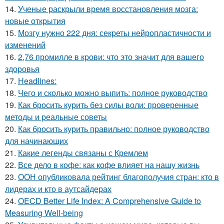
14.
Ученые раскрыли время восстановления мозга:
новые открытия
15.
Мозгу нужно 222 дня: секреты нейропластичности и
изменений
16.
2,76 промилле в крови: что это значит для вашего
здоровья
17.
Headlines:
18.
Чего и сколько можно выпить: полное руководство
19.
Как бросить курить без силы воли: проверенные
методы и реальные советы
20.
Как бросить курить правильно: полное руководство
для начинающих
21.
Какие легенды связаны с Кремлем
22.
Все дело в кофе: как кофе влияет на нашу жизнь
23.
ООН опубликовала рейтинг благополучия стран: кто в
лидерах и кто в аутсайдерах
24.
OECD Better Life Index: A Comprehensive Guide to
Measuring Well-being