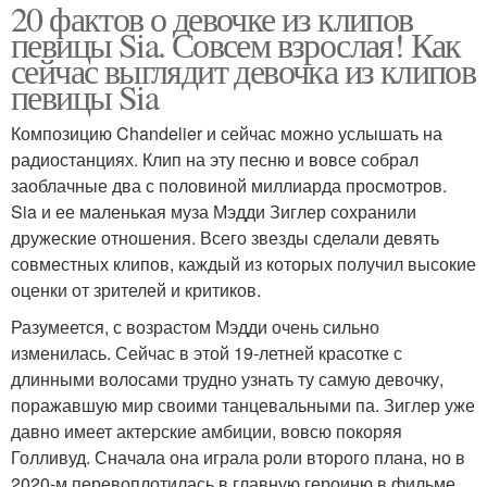
20 фактов о девочке из клипов
певицы Sia. Совсем взрослая! Как
сейчас выглядит девочка из клипов
певицы Sia
Композицию Chandelier и сейчас можно услышать на
радиостанциях. Клип на эту песню и вовсе собрал
заоблачные два с половиной миллиарда просмотров.
Sia и ее маленькая муза Мэдди Зиглер сохранили
дружеские отношения. Всего звезды сделали девять
совместных клипов, каждый из которых получил высокие
оценки от зрителей и критиков.
Разумеется, с возрастом Мэдди очень сильно
изменилась. Сейчас в этой 19-летней красотке с
длинными волосами трудно узнать ту самую девочку,
поражавшую мир своими танцевальными па. Зиглер уже
давно имеет актерские амбиции, вовсю покоряя
Голливуд. Сначала она играла роли второго плана, но в
2020-м перевоплотилась в главную героиню в фильме