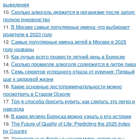
выведения
10.
Сколько алкоголь держится в организме после запоя:
полное руководство
11.
В Москве самые популярные имена: что выбирают
родители в 2023 году
12.
Самые популярные имена детей в Москве в 2025
году названы
13.
Как лучше всего провести летний день в Брянске
14.
Сколько промилле алкоголя содержится в литре пива
15.
Семь секретов успешного отказа от курения: Первый
шаг к здоровой жизни
16.
Какие основные достопримечательности можно
посмотреть в Старом Осколе
17.
Топ-4 способа бросить курить: как сделать это легко и
навсегда
18.
В каких музеях Брянска можно узнать о его истории
19.
The Future of Quality of Life: Predicting the 2025 Index
by Country
20.
Удивительные факты о нашем мире, которые вы,