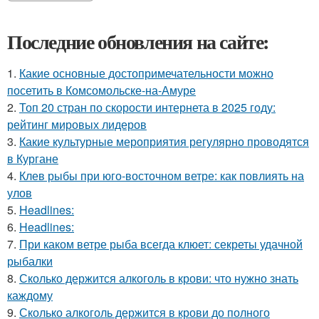
Последние обновления на сайте:
1.
Какие основные достопримечательности можно
посетить в Комсомольске-на-Амуре
2.
Топ 20 стран по скорости интернета в 2025 году:
рейтинг мировых лидеров
3.
Какие культурные мероприятия регулярно проводятся
в Кургане
4.
Клев рыбы при юго-восточном ветре: как повлиять на
улов
5.
Headlines:
6.
Headlines:
7.
При каком ветре рыба всегда клюет: секреты удачной
рыбалки
8.
Сколько держится алкоголь в крови: что нужно знать
каждому
9.
Сколько алкоголь держится в крови до полного