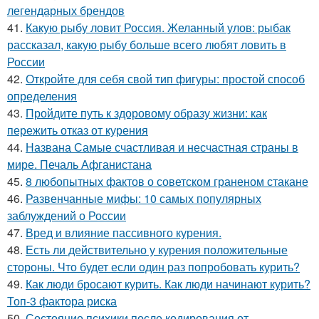
легендарных брендов
41.
Какую рыбу ловит Россия. Желанный улов: рыбак
рассказал, какую рыбу больше всего любят ловить в
России
42.
Откройте для себя свой тип фигуры: простой способ
определения
43.
Пройдите путь к здоровому образу жизни: как
пережить отказ от курения
44.
Названа Самые счастливая и несчастная страны в
мире. Печаль Афганистана
45.
8 любопытных фактов о советском граненом стакане
46.
Развенчанные мифы: 10 самых популярных
заблуждений о России
47.
Вред и влияние пассивного курения.
48.
Есть ли действительно у курения положительные
стороны. Что будет если один раз попробовать курить?
49.
Как люди бросают курить. Как люди начинают курить?
Топ-3 фактора риска
50.
Состояние психики после кодирования от