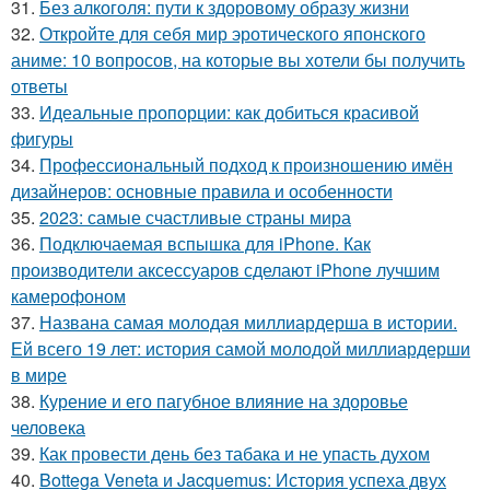
31.
Без алкоголя: пути к здоровому образу жизни
32.
Откройте для себя мир эротического японского
аниме: 10 вопросов, на которые вы хотели бы получить
ответы
33.
Идеальные пропорции: как добиться красивой
фигуры
34.
Профессиональный подход к произношению имён
дизайнеров: основные правила и особенности
35.
2023: самые счастливые страны мира
36.
Подключаемая вспышка для iPhone. Как
производители аксессуаров сделают iPhone лучшим
камерофоном
37.
Названа самая молодая миллиардерша в истории.
Ей всего 19 лет: история самой молодой миллиардерши
в мире
38.
Курение и его пагубное влияние на здоровье
человека
39.
Как провести день без табака и не упасть духом
40.
Bottega Veneta и Jacquemus: История успеха двух