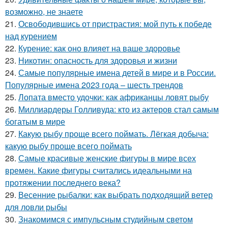
возможно, не знаете
21.
Освободившись от пристрастия: мой путь к победе
над курением
22.
Курение: как оно влияет на ваше здоровье
23.
Никотин: опасность для здоровья и жизни
24.
Самые популярные имена детей в мире и в России.
Популярные имена 2023 года – шесть трендов
25.
Лопата вместо удочки: как африканцы ловят рыбу
26.
Миллиардеры Голливуда: кто из актеров стал самым
богатым в мире
27.
Какую рыбу проще всего поймать. Лёгкая добыча:
какую рыбу проще всего поймать
28.
Самые красивые женские фигуры в мире всех
времен. Какие фигуры считались идеальными на
протяжении последнего века?
29.
Весенние рыбалки: как выбрать подходящий ветер
для ловли рыбы
30.
Знакомимся с импульсным студийным светом