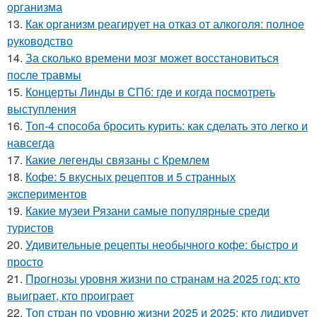
организма
13.
Как организм реагирует на отказ от алкоголя: полное
руководство
14.
За сколько времени мозг может восстановиться
после травмы
15.
Концерты Линды в СПб: где и когда посмотреть
выступления
16.
Топ-4 способа бросить курить: как сделать это легко и
навсегда
17.
Какие легенды связаны с Кремлем
18.
Кофе: 5 вкусных рецептов и 5 странных
экспериментов
19.
Какие музеи Рязани самые популярные среди
туристов
20.
Удивительные рецепты необычного кофе: быстро и
просто
21.
Прогнозы уровня жизни по странам на 2025 год: кто
выиграет, кто проиграет
22.
Топ стран по уровню жизни 2025 и 2025: кто лидирует