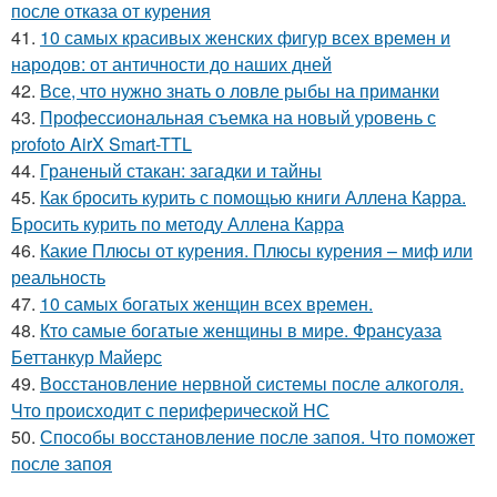
после отказа от курения
41.
10 самых красивых женских фигур всех времен и
народов: от античности до наших дней
42.
Все, что нужно знать о ловле рыбы на приманки
43.
Профессиональная съемка на новый уровень с
profoto AirX Smart-TTL
44.
Граненый стакан: загадки и тайны
45.
Как бросить курить с помощью книги Аллена Карра.
Бросить курить по методу Аллена Карра
46.
Какие Плюсы от курения. Плюсы курения – миф или
реальность
47.
10 самых богатых женщин всех времен.
48.
Кто самые богатые женщины в мире. Франсуаза
Беттанкур Майерс
49.
Восстановление нервной системы после алкоголя.
Что происходит с периферической НС
50.
Способы восстановление после запоя. Что поможет
после запоя