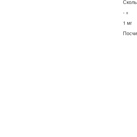
Сколь
- +
1 мг
Посчи