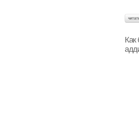
читат
Как
адд