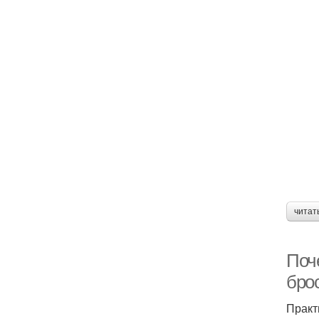
читат
Поче
бро
Практ