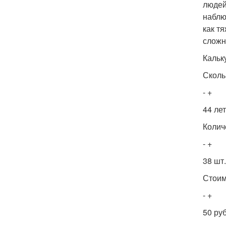
людей
наблю
как т
сложн
Кальк
Сколь
- +
44 лет
Колич
- +
38 шт.
Стоим
- +
50 руб