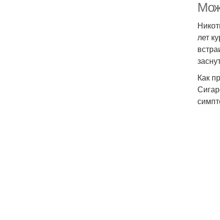
Мож
Никот
лет к
встра
заснут
Как п
Сигар
симпт