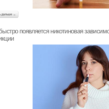
ь дальше →
 быстро появляется никотиновая зависим
икции