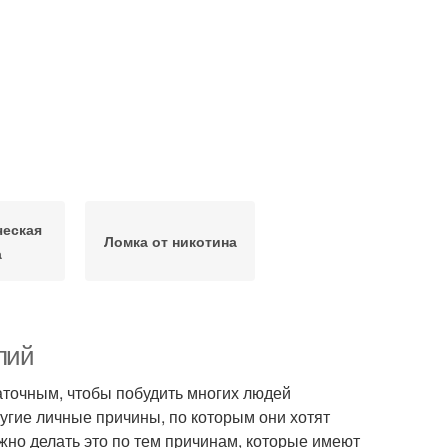
ческая
Ломка от никотина
а
лий
аточным, чтобы побудить многих людей
ругие личные причины, по которым они хотят
ажно делать это по тем причинам, которые имеют