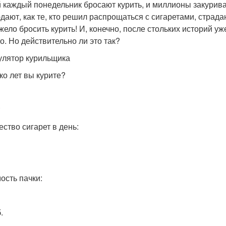
 каждый понедельник бросают курить, и миллионы закурив
дают, как те, кто решил распрощаться с сигаретами, страда
яжело бросить курить! И, конечно, после стольких историй уж
о. Но действительно ли это так?
улятор курильщика
ко лет вы курите?
ество сигарет в день:
ость пачки:
.