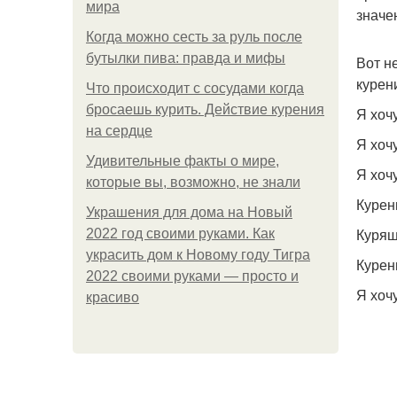
мира
значе
Когда можно сесть за руль после
бутылки пива: правда и мифы
Вот н
курен
Что происходит с сосудами когда
бросаешь курить. Действие курения
Я хочу
на сердце
Я хоч
Удивительные факты о мире,
Я хоч
которые вы, возможно, не знали
Курен
Украшения для дома на Новый
Курящ
2022 год своими руками. Как
украсить дом к Новому году Тигра
Курен
2022 своими руками — просто и
Я хоч
красиво