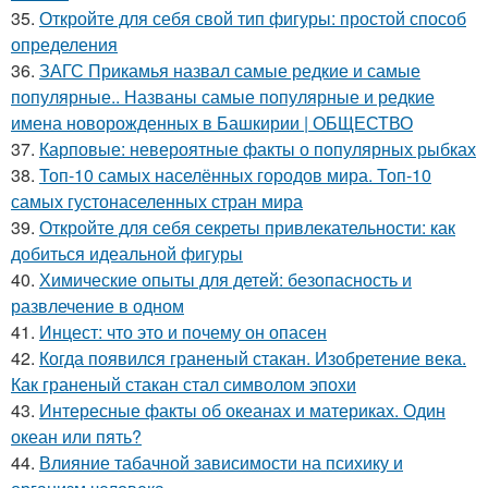
35.
Откройте для себя свой тип фигуры: простой способ
определения
36.
ЗАГС Прикамья назвал самые редкие и самые
популярные.. Названы самые популярные и редкие
имена новорожденных в Башкирии | ОБЩЕСТВО
37.
Карповые: невероятные факты о популярных рыбках
38.
Топ-10 самых населённых городов мира. Топ-10
самых густонаселенных стран мира
39.
Откройте для себя секреты привлекательности: как
добиться идеальной фигуры
40.
Химические опыты для детей: безопасность и
развлечение в одном
41.
Инцест: что это и почему он опасен
42.
Когда появился граненый стакан. Изобретение века.
Как граненый стакан стал символом эпохи
43.
Интересные факты об океанах и материках. Один
океан или пять?
44.
Влияние табачной зависимости на психику и