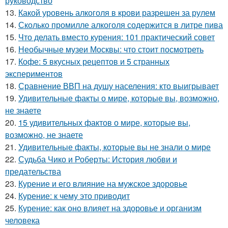
руководство
13.
Какой уровень алкоголя в крови разрешен за рулем
14.
Сколько промилле алкоголя содержится в литре пива
15.
Что делать вместо курения: 101 практический совет
16.
Необычные музеи Москвы: что стоит посмотреть
17.
Кофе: 5 вкусных рецептов и 5 странных
экспериментов
18.
Сравнение ВВП на душу населения: кто выигрывает
19.
Удивительные факты о мире, которые вы, возможно,
не знаете
20.
15 удивительных фактов о мире, которые вы,
возможно, не знаете
21.
Удивительные факты, которые вы не знали о мире
22.
Судьба Чико и Роберты: История любви и
предательства
23.
Курение и его влияние на мужское здоровье
24.
Курение: к чему это приводит
25.
Курение: как оно влияет на здоровье и организм
человека