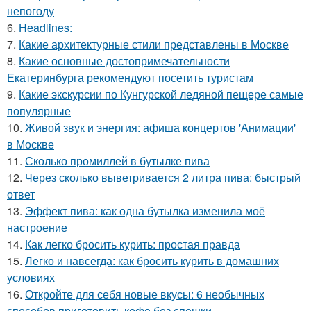
непогоду
6.
Headlines:
7.
Какие архитектурные стили представлены в Москве
8.
Какие основные достопримечательности
Екатеринбурга рекомендуют посетить туристам
9.
Какие экскурсии по Кунгурской ледяной пещере самые
популярные
10.
Живой звук и энергия: афиша концертов 'Анимации'
в Москве
11.
Сколько промиллей в бутылке пива
12.
Через сколько выветривается 2 литра пива: быстрый
ответ
13.
Эффект пива: как одна бутылка изменила моё
настроение
14.
Как легко бросить курить: простая правда
15.
Легко и навсегда: как бросить курить в домашних
условиях
16.
Откройте для себя новые вкусы: 6 необычных
способов приготовить кофе без спешки