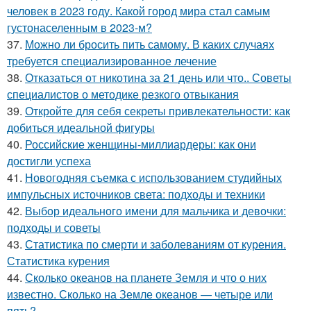
человек в 2023 году. Какой город мира стал самым
густонаселенным в 2023-м?
37.
Можно ли бросить пить самому. В каких случаях
требуется специализированное лечение
38.
Отказаться от никотина за 21 день или что.. Советы
специалистов о методике резкого отвыкания
39.
Откройте для себя секреты привлекательности: как
добиться идеальной фигуры
40.
Российские женщины-миллиардеры: как они
достигли успеха
41.
Новогодняя съемка с использованием студийных
импульсных источников света: подходы и техники
42.
Выбор идеального имени для мальчика и девочки:
подходы и советы
43.
Статистика по смерти и заболеваниям от курения.
Статистика курения
44.
Сколько океанов на планете Земля и что о них
известно. Сколько на Земле океанов — четыре или
пять?